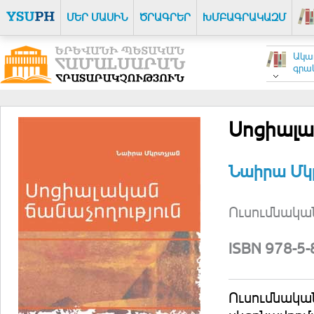
ՄԵՐ ՄԱՍԻՆ
ԾՐԱԳՐԵՐ
ԽՄԲԱԳՐԱԿԱԶՄ
Ակա
գրակ
Սոցիալա
Նաիրա Մկ
Ուսումնական
ISBN 978-5
Ուսումնակա