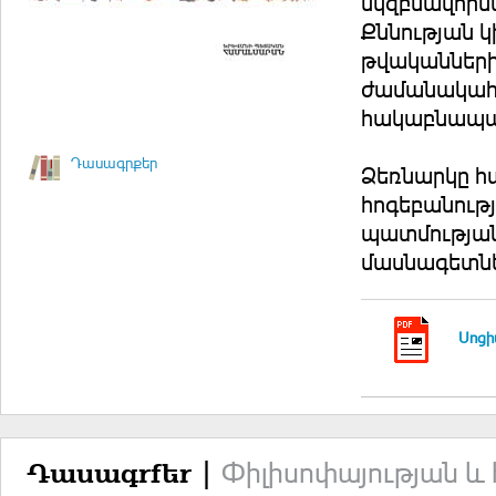
սկզբնավորմ
Քննության 
թվականների
ժամանակահ
հակաբնապաշ
Դասագրքեր
Ձեռնարկը հա
հոգեբանութ
պատմության
մասնագետնե
Սոցի
Փիլիսոփայության և
Դասագրքեր |