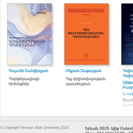
Գայանե Շահվերդյան
Սեյրան Զաքարյան
Հովհ
Հովհ
Հոգեթերապիայի
Հայ փիլիսոփայության
Ալեք
հիմունքներ
պատմություն
Բաղ
և ուր
Տրամ
վարժո
գործ
առաջ
շտեմ
© Copyright Yerevan State University 2025
Երևան, 0025, Ալեք Մանու