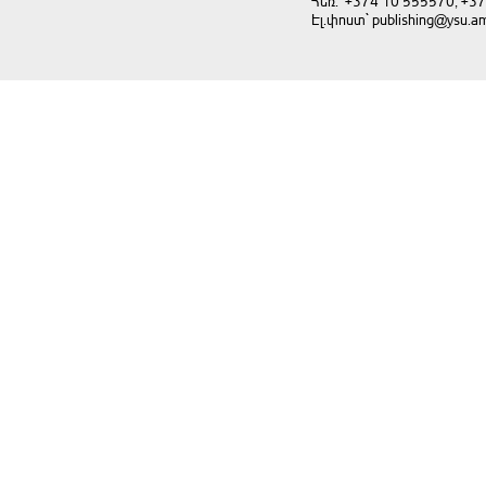
Հեռ.` +374 10 555570, +3
Էլ.փոստ` publishing@ysu.a