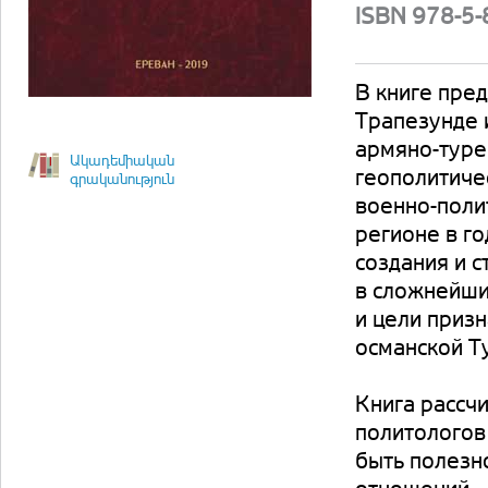
ISBN 978-5
В книге пре
Трапезунде и
армяно-туре
Ակադեմիական
геополитиче
գրականություն
военно-поли
регионе в г
создания и 
в сложнейши
и цели приз
османской Т
Книга рассч
политологов
быть полезн