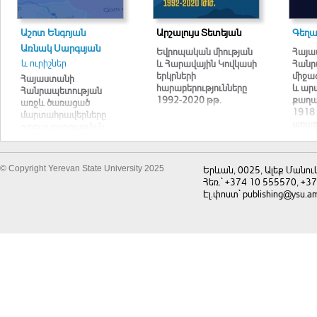
Աշոտ Ենգոյան
Արշալույս Տետեյան
Գեղա
Առնակ Սարգսյան
Եվրոպական միության
Հայա
և ուրիշներ
և Հարավային Կովկասի
Հանր
երկրների
միջազ
Հայաստանի
հարաբերությունները
և ար
Հանրապետության
1992-2020 թթ.
քաղա
առջև ծառացած
1918 
մարտահրավերները
առաջ
գլոբալ զարգացման
հարացույցի
փոխակերպման
համատեքստում
© Copyright Yerevan State University 2025
Երևան, 0025, Ալեք Մանու
Հեռ.` +374 10 555570, +3
Էլ.փոստ` publishing@ysu.a