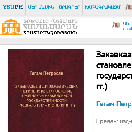
ՄԵՐ ՄԱՍԻՆ
ԾՐԱԳՐԵՐ
ԽՄԲԱԳՐԱԿԱԶՄ
Ակա
գրակ
Закавказ
становле
государс
гг.)
Гегам Петр
Ереван: изд-в