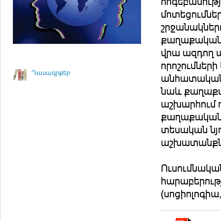
հոգեբանութ
մոտեցումնե
շրջանակներո
քաղաքական 
վրա ազդող 
որոշումներ
Դասագրքեր
անհատական 
նաև քաղաքա
աշխարհում 
քաղաքական 
տեսական նյ
աշխատանքնե
Ուսումնակա
հարաբերությ
(սոցիոլոգիա