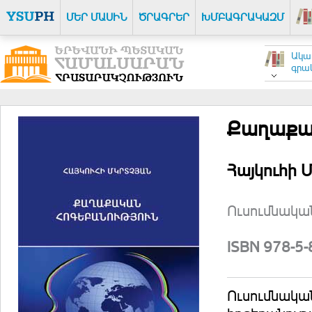
ՄԵՐ ՄԱՍԻՆ
ԾՐԱԳՐԵՐ
ԽՄԲԱԳՐԱԿԱԶՄ
Ակա
գրակ
Քաղաքակ
Հայկուհի 
Ուսումնական
ISBN 978-5
Ուսումնակա