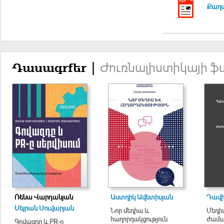
Քաղա
Ժուռնալիստիկայի ֆ
Դասագրքեր |
Ռենա Վարդանյան
Աստղիկ Ավետիսյան
Դավի
Սեյրան Սուվարյան
Նոր մեդիա և
Մեդի
հաղորդակցություն
ժամա
Գովազդը և PR-ը