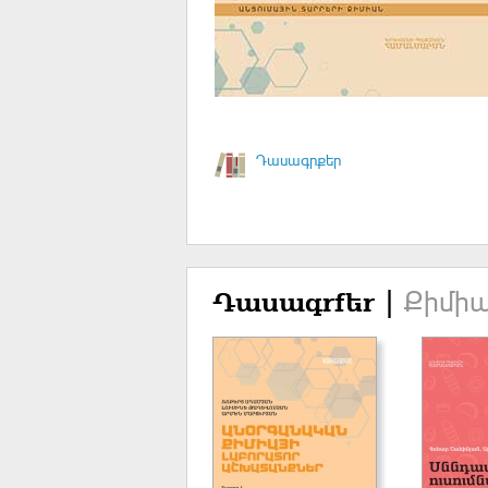
Դասագրքեր
Քիմիա
Դասագրքեր |