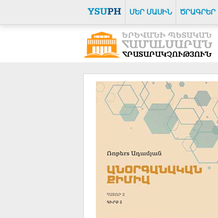
ՄԵՐ ՄԱՍԻՆ
ԾՐԱԳՐԵՐ