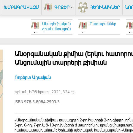
ԽՄԲԱԳՐԱԿԱԶՄ
ԳՐՔԵՐ
ՀԵՂԻՆԱԿՆԵՐ
ՆՈ
Ակադեմիական
Բառարաններ
գրականություն
Անօրգանական քիմիա (երկու հատորով)
Անցումային տարրերի քիմիան
Ռոբերտ Ադամյան
Երևան, ԵՊՀ հրատ., 2021, 324 էջ
ISBN 978-5-8084-2503-3
«Անօրգանական քիմիա» դասագրքի 2-րդ հատորի 2-րդ գիրքը, որ
5-րդ, 6-րդ, 7-րդ և 8-10-րդ խմբերի d տարրերն ու դրանց միացությո
համապատասխանում է Երևանի պետական համալսարանի «Անօր