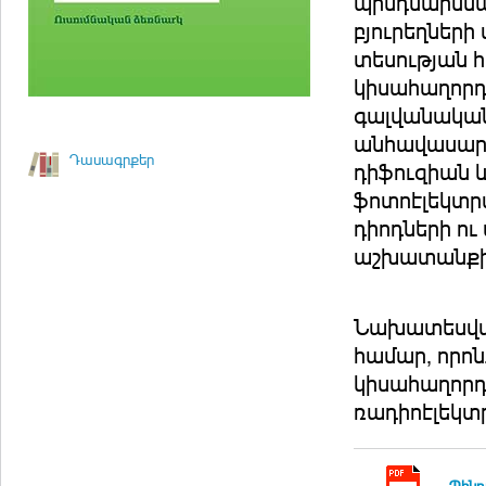
պինդմարմնայ
բյուրեղներ
տեսության հ
կիսահաղորդ
գալվանական
անհավասարա
Դասագրքեր
դիֆուզիան 
ֆոտոէլեկտր
դիոդների ո
աշխատանքի 
Նախատեսված
համար, որոն
կիսահաղորդի
ռադիոէլեկտր
Պինդ