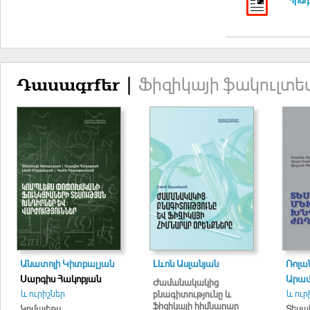
Ֆիզիկայի ֆակուլտե
Դասագրքեր |
Անատոլի Կիտբալյան
Լևոն Ասլանյան
Ռոլա
Սարգիս Հակոբյան
Արամ
Ժամանակակից
և ուրիշներ
և ուր
բնագիտությունը և
ֆիզիկայի հիմնարար
Կոմպլեքս
Տեսա