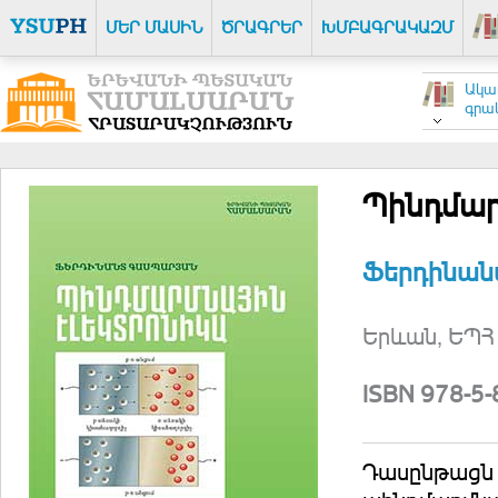
ՄԵՐ ՄԱՍԻՆ
ԾՐԱԳՐԵՐ
ԽՄԲԱԳՐԱԿԱԶՄ
Ակա
գրակ
Պինդմար
Ֆերդինան
Երևան, ԵՊՀ 
ISBN 978-5
Դասընթացն ը