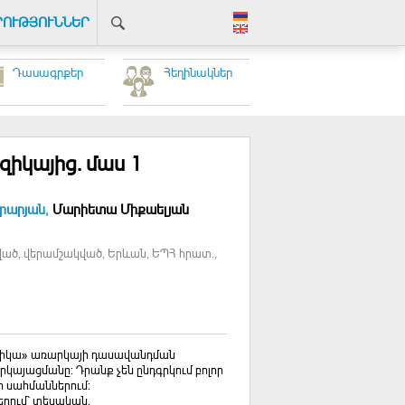
ՐՈՒԹՅՈՒՆՆԵՐ
Դասագրքեր
Հեղինակներ
իկայից. մաս 1
րարյան,
Մարիետա Միքաելյան
ված, վերամշակված, Երևան, ԵՊՀ հրատ.,
իզիկա» առարկայի դասավանդման
այացմանը: Դրանք չեն ընդգրկում բոլոր
ի սահմաններում:
երում՝ տեսական,