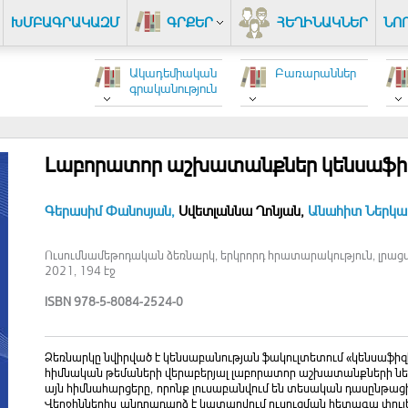
ԽՄԲԱԳՐԱԿԱԶՄ
ԳՐՔԵՐ
ՀԵՂԻՆԱԿՆԵՐ
ՆՈ
Ակադեմիական
Բառարաններ
գրականություն
Լաբորատոր աշխատանքներ կենսաֆիզ
Գերասիմ Փանոսյան,
Սվետլաննա Ղոնյան,
Անահիտ Ներկա
Ուսումնամեթոդական ձեռնարկ, երկրորդ հրատարակություն, լրաց
2021, 194 էջ
ISBN 978-5-8084-2524-0
Ձեռնարկը նվիրված է կենսաբանության ֆակուլտետում «կենսաֆ
հիմնական թեմաների վերաբերյալ լաբորատոր աշխատանքների ներկ
այն հիմնահարցերը, որոնք լուսաբանվում են տեսական դասընթաց
Վերջիններիս անդրադարձ է կատարվում ուսուցման հետագա փուլ