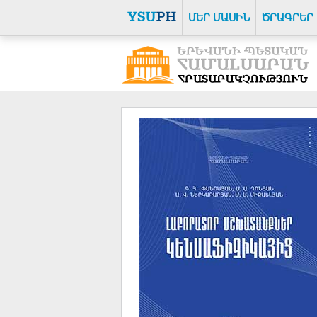
ՄԵՐ ՄԱՍԻՆ
ԾՐԱԳՐԵՐ