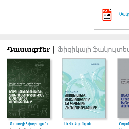
Մակրո
Ֆիզիկայի ֆակուլտե
Դասագրքեր |
Անատոլի Կիտբալյան
Լևոն Ասլանյան
Ռոլա