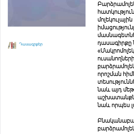
Բարձրամոլե
հատկությու
մոլեկուլայի
իմացությու
մասնագետնե
դասագիրքը 
Դասագրքեր
«Մակրոմոլե
ուսանողներ
բարձրամոլեկ
որոշման հի
տեսություն
նաև այդ մե
աշխատանքներ
նաև որպես 
Բնականաբար
բարձրամոլեկ