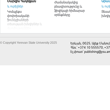
Սարգիս Հակոբյան
Արամ
Ժամանակակից
և ուրիշներ
և ուր
բնագիտությունը և
ֆիզիկայի հիմնարար
Կոմպլեքս
Տեսա
օրենքները
փոփոխականի
խնդի
ֆունկցիաների
տեսության խնդիրներ և
վարժություններ
© Copyright Yerevan State University 2025
Երևան, 0025, Ալեք Մանու
Հեռ.` +374 10 555570, +3
Էլ.փոստ` publishing@ysu.a