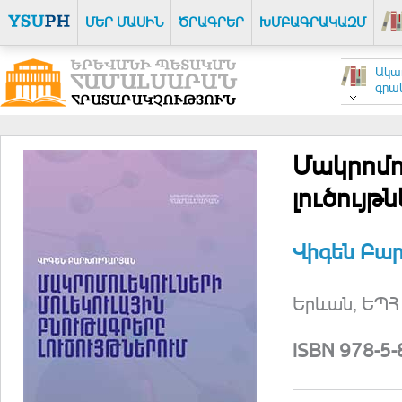
ՄԵՐ ՄԱՍԻՆ
ԾՐԱԳՐԵՐ
ԽՄԲԱԳՐԱԿԱԶՄ
Ակա
գրակ
Մակրոմոլ
լուծույթ
Վիգեն Բա
Երևան, ԵՊՀ 
ISBN 978-5