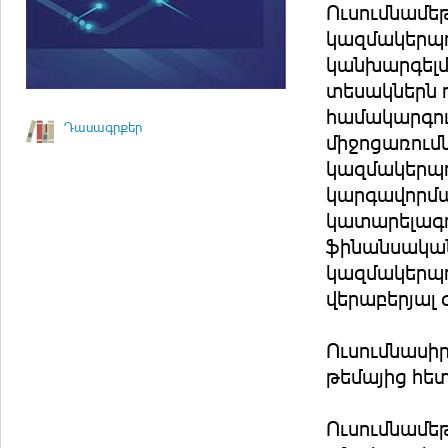
Ուսումնամեթ
կազմակերպո
կանխարգելմ
տեսակներն ո
համակարգու
Դասագրքեր
միջոցառումն
կազմակերպո
կարգավորմա
կատարելագո
ֆինանսական
կազմակերպո
վերաբերյալ 
Ուսումնասի
թեմայից հետ
Ուսումնամե