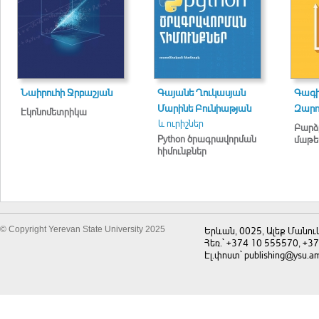
Նաիրուհի Ջրբաշյան
Գայանե Ղուկասյան
Գագի
Մարինե Բունիաթյան
Զարո
Էկոնոմետրիկա
և ուրիշներ
Բարձ
Python ծրագրավորման
մաթ
հիմունքներ
© Copyright Yerevan State University 2025
Երևան, 0025, Ալեք Մանու
Հեռ.` +374 10 555570, +3
Էլ.փոստ` publishing@ysu.a