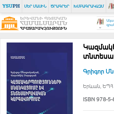
ՄԵՐ ՄԱՍԻՆ
ԾՐԱԳՐԵՐ
ԽՄԲԱԳՐԱԿԱԶՄ
Ակա
գրակ
Կազմակե
տնտեսա
Գրիգոր Մ
Երևան, ԵՊՀ 
ISBN 978-5