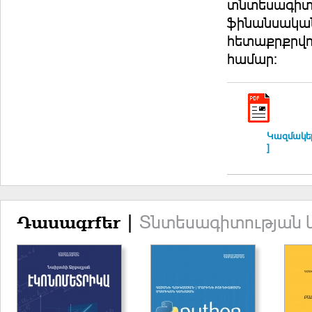
տնտեսագիտա
ֆինանսական
հետաքրքրվո
համար։
Կազմակեր
]
Տնտեսագիտության 
Դասագրքեր |