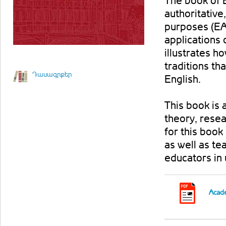
The book of 
authoritative
purposes (EAP
applications 
illustrates h
traditions th
Դասագրքեր
English.
This book is
theory, resea
for this boo
as well as te
educators in 
Acade