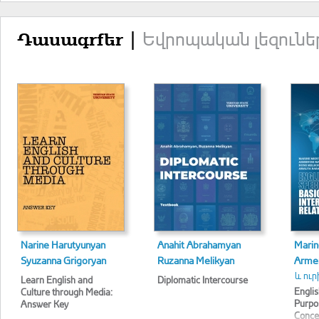
Եվրոպական լեզունե
Դասագրքեր |
Narine Harutyunyan
Anahit Abrahamyan
Marin
Syuzanna Grigoryan
Ruzanna Melikyan
Armen
և ուր
Learn English and
Diplomatic Intercourse
Englis
Culture through Media:
Purpo
Answer Key
Concep