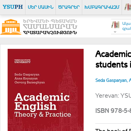
ՄԵՐ ՄԱՍԻՆ
ԾՐԱԳՐԵՐ
ԽՄԲԱԳՐԱԿԱԶՄ
Ակա
գրակ
Academic 
students 
Seda Gasparyan,
Yerevan: YSU
ISBN 978-5