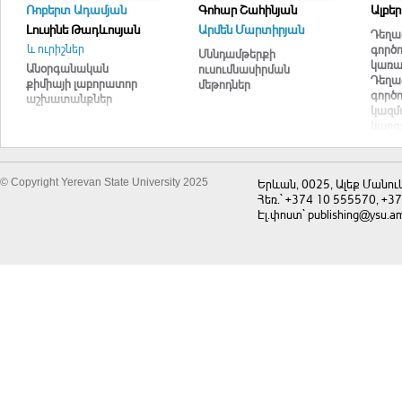
Ռոբերտ Ադամյան
Գոհար Շահինյան
Ալբե
Լուսինե Թադևոսյան
Արմեն Մարտիրյան
Դեղա
և ուրիշներ
գործո
Սննդամթերքի
կառա
Անօրգանական
ուսումնասիրման
Դեղա
քիմիայի լաբորատոր
մեթոդներ
գործո
աշխատանքներ
կազմ
կարգա
© Copyright Yerevan State University 2025
Երևան, 0025, Ալեք Մանու
Հեռ.` +374 10 555570, +3
Էլ.փոստ` publishing@ysu.a