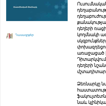
Ուսումնական
դեղաբանութ
դեղաբուժու
քանակությա
դեղերի ռաց
կողմնակի ազ
Դասագրքեր
սկզբունքներ
փոխազդեցութ
առաջացած 
Դիտարկվում 
դեղերի նշա
մշտադիտարկ
Ձեռնարկը ն
հաստատությ
ֆակուլտետնե
նաև կլինիկ