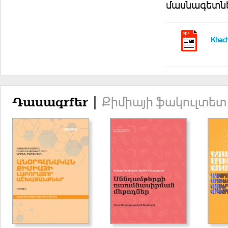
մասնագետնե
Khach
Քիմիայի ֆակուլտետ
Դասագրքեր |