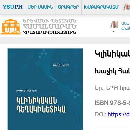
ՄԵՐ ՄԱՍԻՆ
ԾՐԱԳՐԵՐ
ԽՄԲԱԳՐԱԿԱԶՄ
Ակա
գրակ
Կլինիկա
Խաչիկ Հա
Եր., ԵՊՀ հր
ISBN 978-5
DOI:
https:/