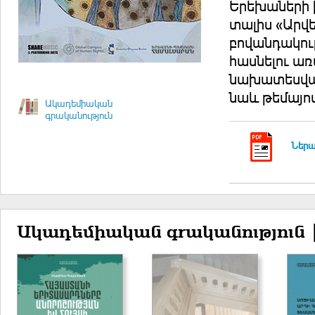
Երեխաների ի
տալիս «Արվե
բովանդակու
հասնելու ա
նախատեսված
նաև թեմայո
Ակադեմիական
գրականություն
Ներա
Ակադեմիական գրականություն 