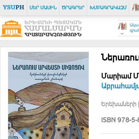
ՄԵՐ ՄԱՍԻՆ
ԾՐԱԳՐԵՐ
ԽՄԲԱԳՐԱԿԱԶՄ
Ակա
գրակ
Ներառու
Մարիամ Մ
Աբրահամյ
Երեխաների ի
ISBN 978-5