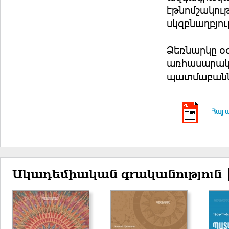
էթնոմշակութ
սկզբնաղբյու
Ձեռնարկը օ
առհասարակ,
պատմաբաննե
Հայ 
Ակադեմիական գրականություն 