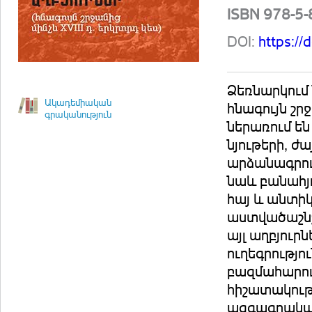
ISBN 978-5
DOI:
https:/
Ձեռնարկում
Ակադեմիական
հնագույն շրջ
գրականություն
ներառում ե
նյութերի, 
արձանագրութ
նաև բանահյո
հայ և անտիկ
աստվածաշնչ
այլ աղբյուր
ուղեգրությո
բազմահարու
հիշատակությ
ազգագրական