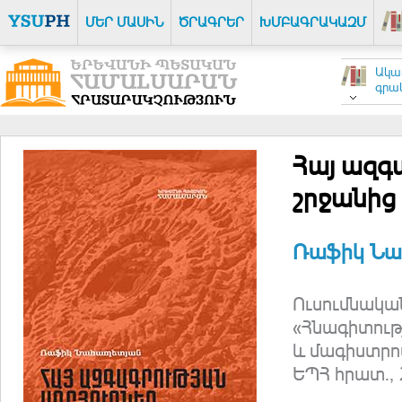
ՄԵՐ ՄԱՍԻՆ
ԾՐԱԳՐԵՐ
ԽՄԲԱԳՐԱԿԱԶՄ
Ակա
գրակ
Հայ ազգա
շրջանից 
Ռաֆիկ Ն
Ուսումնակա
«Հնագիտութ
և մագիստրո
ԵՊՀ հրատ., 