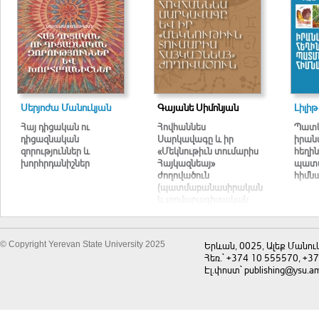
Սերյոժա Մանուկյան
Գայանե Սիմոնյան
Լիլի
Հայ դիցական ու
Հովհաննես
Պատկ
դիցազնական
Սարկավագը և իր
իրան
զորություններ և
«Մեկնութիւն տումարիս
հեղին
խորհրդանիշներ
Հայկազնեայ»
պատ
ժողովածուն
հիմն
(պատմաբանասիրական
և տոմարագիտական
ուսումնասիրություն)
© Copyright Yerevan State University 2025
Երևան, 0025, Ալեք Մանու
Հեռ.` +374 10 555570, +3
Էլ.փոստ` publishing@ysu.a