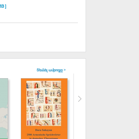
MB ]
Տեսնել ամբողջը >