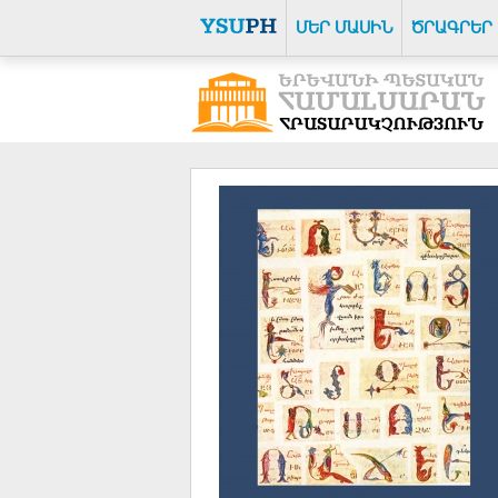
ՄԵՐ ՄԱՍԻՆ
ԾՐԱԳՐԵՐ