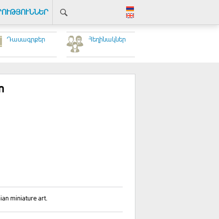
ՐՈՒԹՅՈՒՆՆԵՐ
Դասագրքեր
Հեղինակներ
n
ian miniature art.