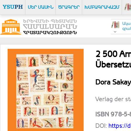
ՄԵՐ ՄԱՍԻՆ
ԾՐԱԳՐԵՐ
ԽՄԲԱԳՐԱԿԱԶՄ
Ակա
գրակ
2 500 Arm
Übersetz
Dora Saka
Verlag der st
ISBN 978-5
DOI:
https:/