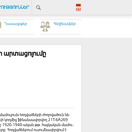
ՐՈՒԹՅՈՒՆՆԵՐ
Դասագրքեր
Հեղինակներ
ի արտացոլումը
­մու­լում» հոդ­ված­նե­րի ժո­ղո­վա­ծուն նե­
ե­ի կող­մից ֆի­նան­սա­վոր­վող 21T-6A269
մը 1920-1940-ա­կան թթ. հայ­կա­կան մա­մու­
­րը։ Հոդ­ված­նե­րում ու­սում­նա­սիր­վում է