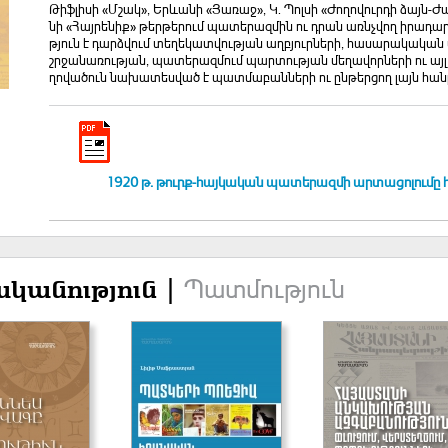
Թիֆ­լի­սի «Մ­շակ», Եր­ևա­նի «Յա­ռաջ», Կ. Պոլ­սի «­Ժո­ղո­վուր­դի ձայն-Ժ
նի «­Հայ­րե­նիք» թեր­թե­րում պա­տե­րազ­մին ու դրան ա­ռնչ­վող ի­րա­դար­ձո
թյուն է դարձ­վում տե­ղե­կատ­վու­թյան աղ­բյուր­նե­րի, հա­սա­րա­կա­կան 
շր­ջա­նա­ռու­թյան, պա­տե­րազ­մում պար­տու­թյան մե­ղա­վոր­նե­րի ու այ
ղո­վա­ծուն նա­խա­տես­ված է պատ­մա­բան­նե­րի ու ըն­թեր­ցող լայն հան
1920 թ. թուրք-հայկական պատերազմի արտացոլումը հա
Պատմություն
կանություն |