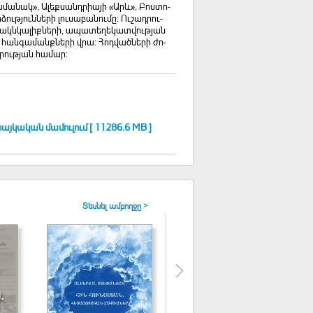
ա­մա­նակ», Ա­լեք­սանդ­րի­այի «Արև», Բոս­տո­
ւ­թյուն­նե­րի լու­սա­բա­նու­մը։ Ու­շադ­րու­
ա­կնկա­լիք­նե­րի, ա­պա­տե­ղե­կատ­վու­թյան
լ հան­գա­մանք­նե­րի վրա։ Հոդ­ված­նե­րի ժո­
­րու­թյան հա­մար։
յկական մամուլում [ 11286.6 MB ]
Տեսնել ամբողջը >