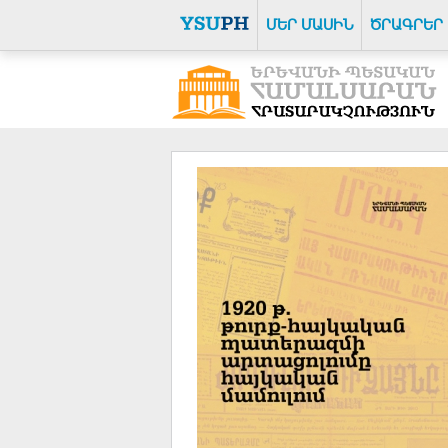
ՄԵՐ ՄԱՍԻՆ
ԾՐԱԳՐԵՐ