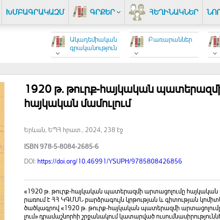
ԽՄԲԱԳՐԱԿԱԶՄ
ԳՐՔԵՐ
ՀԵՂԻՆԱԿՆԵՐ
ՆՈ
Ակադեմիական
Բառարաններ
գրականություն
1920 թ. թուրք-հայկական պատերազմ
հայկական մամուլում
Երևան, ԵՊՀ հրատ., 2024, 238 էջ
ISBN 978-5-8084-2685-6
DOI:
https://doi.org/10.46991/YSUPH/9785808426856
«1920 թ. թուրք-հայ­կա­կան պա­տե­րազ­մի ար­տա­ցո­լու­մը հայ­կա­կան մա
րա­ռում է ՀՀ ԿԳՄՍՆ բարձ­րա­գույն կր­թու­թյան և գի­տու­թյան կո­մի­տ
ծած­կագ­րով «1920 թ. թուրք-հայ­կա­կան պա­տե­րազ­մի ար­տա­ցո­լու­
լում» դրա­մաշ­նոր­հի շր­ջա­նակ­ում կա­տար­ված ու­սում­նա­սի­րու­թյուն­նե