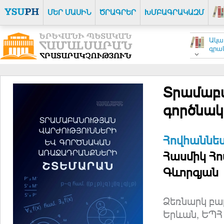
ՄԵՐ ՄԱՍԻՆ
ԾՐԱԳՐԵՐ
ԽՄԲԱԳՐԱԿԱԶՄ
Ակա
գրակ
Տրամաբա
գործնա
Հովհաննես
Հասմիկ Հո
Գևորգյան
Ձեռնարկ բա
Երևան, ԵՊՀ 