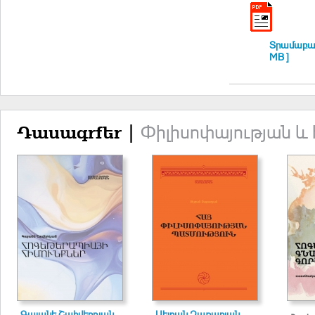
Տրամաբան
MB ]
Փիլիսոփայության և
Դասագրքեր |
Գայանե Շահվերդյան
Սեյրան Զաքարյան