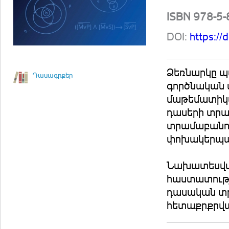
ISBN 978-5
DOI:
https:/
Ձեռնարկը պա
Դասագրքեր
գործնական
մաթեմատիկա
դասերի տրա
տրամաբանու
փոխակերպակ
Նախատեսված
հաստատությ
դասական տ
հետաքրքրվա