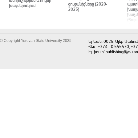
անորոշության և հույսի
ցուցանիշները (2020-
պատե
խաչմերուկում
2025)
խաղա
խաչմ
(Հայ
Վրաս
Թուրք
Ռուս
Ուկր
© Copyright Yerevan State University 2025
Երևան, 0025, Ալեք Մանու
Հեռ.` +374 10 555570, +3
Էլ.փոստ` publishing@ysu.a