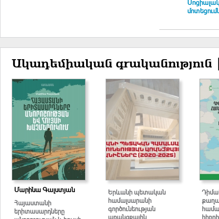
Սոցիալակ
մոտեցումն
Ակադեմիական գրականություն 
Մարինա Գալստյան
Երևանի պետական
Դիմա
համալսարանի
քաղ
Հայաստանի
գործունեության
համա
երիտասարդները
առանցքային
հիբրի