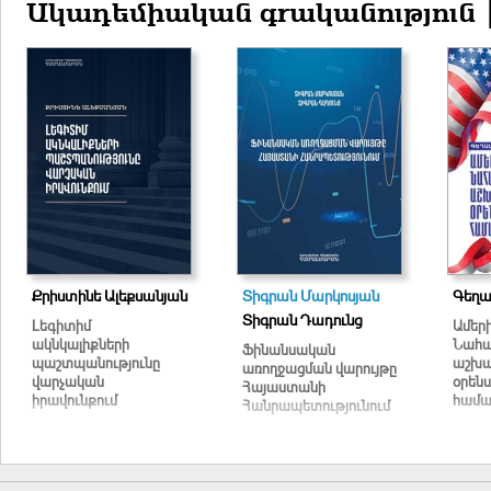
Ակադեմիական գրականություն 
Քրիստինե Ալեքսանյան
Տիգրան Մարկոսյան
Գեղա
Տիգրան Դադունց
Լեգիտիմ
Ամեր
ակնկալիքների
Նահա
Ֆինանսական
պաշտպանությունը
աշխա
առողջացման վարույթը
վարչական
օրենս
Հայաստանի
իրավունքում
համա
Հանրապետությունում