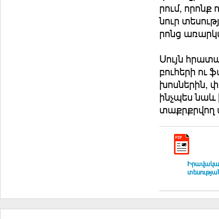
րում, ո­րոնք 
նուր տե­սութ­
րոնց ա­ռար­կ
Սույն հրա­տա­
բու­հե­րի ու 
խոս­նե­րին, փ
ինչ­պես նաև 
տաքրքր­վող 
Ի­րա­վա­կան
տե­սութ­յա