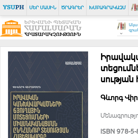
ՄԵՐ ՄԱՍԻՆ
ԾՐԱԳՐԵՐ
ԽՄԲԱԳՐԱԿԱԶՄ
Ակա
գրակ
Ի­րա­վա­կ
տե­ցում­ն
սութ­յան 
Գևորգ Վի
Մե­նագ­րութ­
ISBN 978-5