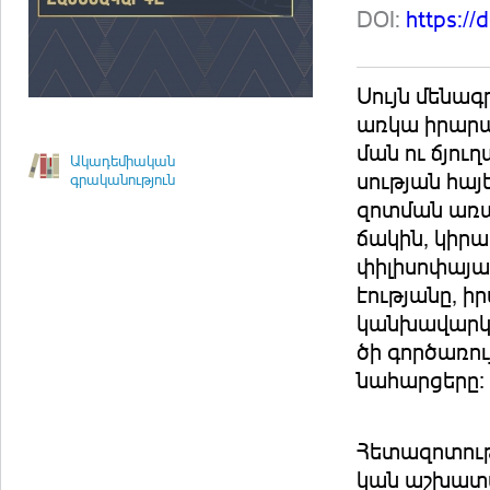
DOI:
https:/
Սույն մենագ
առ­կա ի­րա­­ր
ման ու ճ­յու­
Ակադեմիական
սութ­յան հա­
գրականություն
զոտ­ման ա­ռա
ճա­կին, կի­րա
փի­լի­սո­փա­յ
էութ­յա­նը, ի
կան­խա­վար­կ
ծի գոր­ծա­ռո
նա­հար­ցե­րը։
Հե­տա­զո­տութ
կան աշ­խա­տան