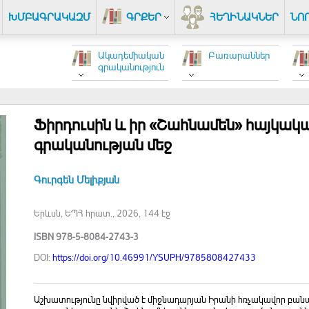
ԽՄԲԱԳՐԱԿԱԶՄ
ԳՐՔԵՐ
ՀԵՂԻՆԱԿՆԵՐ
ՆՈ
Ակադեմիական
Բառարաններ
գրականություն
Ֆիրդուսին և իր «Շահնամեն» հայկակա
գրականության մեջ
Գուրգեն Մելիքյան
Երևսն, ԵՊՀ հրատ., 2026, 144 էջ
ISBN 978-5-8084-2743-3
DOI:
https://doi.org/10.46991/YSUPH/9785808427433
Աշխատությունը նվիրված է միջնադարյան Իրանի հռչակավոր բանա