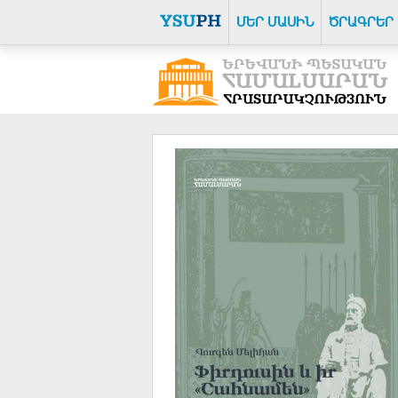
ՄԵՐ ՄԱՍԻՆ
ԾՐԱԳՐԵՐ