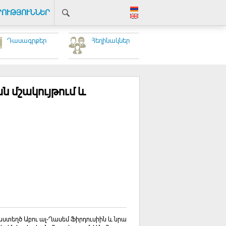
ՐՈՒԹՅՈՒՆՆԵՐ
Դասագրքեր
Հեղինակներ
ն մշակույթում և
ստեղծ Աբու ալ-Ղասեմ Ֆիրդուսիին և նրա