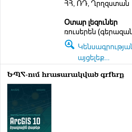
ՀՀ, ՌԴ, Ղրղզստան
Օտար լեզուներ
ռուսերեն (գերազանց
Կենսագրությա
այցելեք...
ԵՊՀ-ում հրատարակված գրքերը