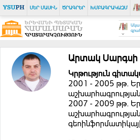
ՄԵՐ ՄԱՍԻՆ
ԾՐԱԳՐԵՐ
ԽՄԲԱԳՐԱԿԱԶՄ
Ակա
գրակ
Արտակ Սարգսի 
Կրթություն գիտակ
2001 - 2005 թթ.
աշխարհագրության
2007 - 2009 թթ.
աշխարհագրության
գեոինֆորմատիկայ