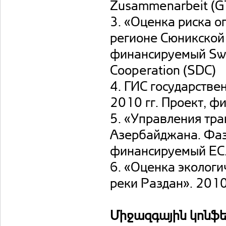
Zusammenarbeit (G
3. «Оценка риска о
регионе Сюникской 
финансируемый Swi
Cooperation (SDC)
4. ГИС государстве
2010 гг. Проект, ф
5. «Управления тра
Азербайджана. Фаза 
финансируемый ЕС
6. «Оценка экологи
реки Раздан». 201
Միջազգային կոնֆե