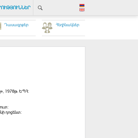
ՐՈՒԹՅՈՒՆՆԵՐ
Դասագրքեր
Հեղինակներ
», 1978թ. ԵՊՀ։
ուտ։
նի դոցենտ։