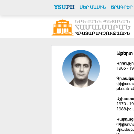
ՄԵՐ ՄԱՍԻՆ
ԾՐԱԳՐԵՐ
Ալբերտ
Կրթությո
1965 - 1
Գիտակա
փիլիսոփ
թեման` «
Աշխատա
1970 - 1
1988-ից
Կարդացվ
Փիլիսոփա
Տրամաբա