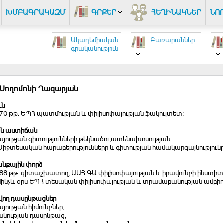
ԽՄԲԱԳՐԱԿԱԶՄ
ԳՐՔԵՐ
ՀԵՂԻՆԱԿՆԵՐ
ՆՈ
Ակադեմիական
Բառարաններ
գրականություն
 Սողոմոնի Ղազարյան
ւն
970 թթ. ԵՊՀ պատմության և փիլիսոփայության ֆակուլտետ։
ն աստիճան
այության գիտությունների թեկնածու,ատենախոսության
Միջտեսական հարաբերությունները և գիտության համակարգայնությունը
նքային փորձ
988 թթ. գիտաշխատող, ԱԱՀ ԳԱ փիլիսոփայության և իրավունքի ինստիտ
 մինչև օրս ԵՊՀ տեսական փիլիսոփայության և տրամաբանության ամբիո
ող դասընթացներ
յության հիմունքներ,
նության դասընթաց,