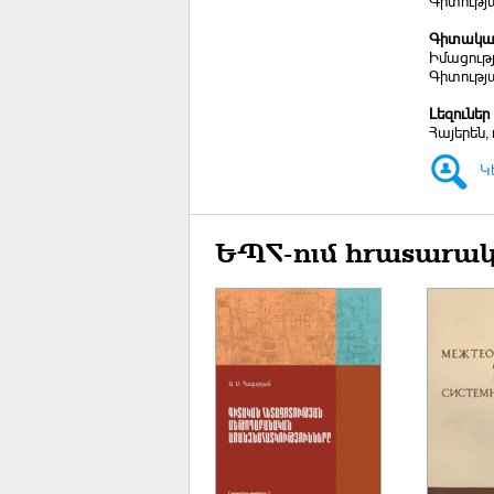
Գիտությա
Գիտական
Իմացությ
Գիտությա
Լեզուներ
Հայերեն, 
Կ
ԵՊՀ-ում հրատարակ