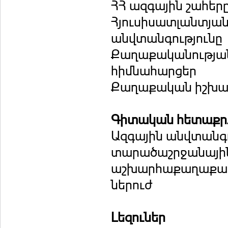
ՀՀ ազգային շահե
Հյուսիսատլանտյա
անվտանգությունը
Քաղաքականությա
հիմնահարցեր
Քաղաքական իշխանու
Գիտական հետաքրք
Ազգային անվտանգո
տարածաշրջանային
աշխարհաքաղաքակ
ներուժ
Լեզուներ