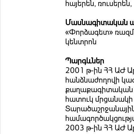
հայերեն, ռուսերեն,
Մասնագիտական ա
«Փորձագետ» ռազմ
կենտրոն
Պարգևներ
2001 թ-ին ՀՀ ԱԺ 
հանձնաժողովի կա
քաղաքագիտական եր
հատուկ մրցանակի «
Տարածաշրջանային
համագործակցությա
2003 թ-ին ՀՀ ԱԺ 