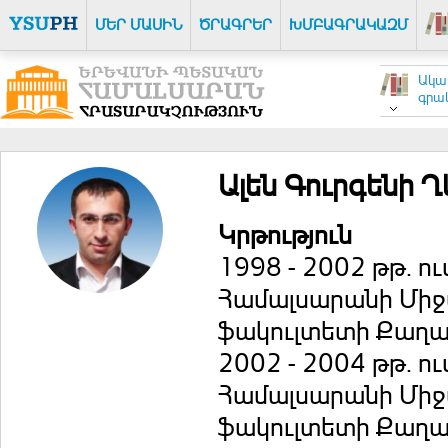
ՄԵՐ ՄԱՍԻՆ
ԾՐԱԳՐԵՐ
ԽՄԲԱԳՐԱԿԱԶՄ
Ակա
գրակ
Ալեն Գուրգենի 
Կրթություն
1998 - 2002 թթ. 
Համալսարանի Միջ
ֆակուլտետի Քաղա
2002 - 2004 թթ. 
Համալսարանի Միջ
ֆակուլտետի Քաղա