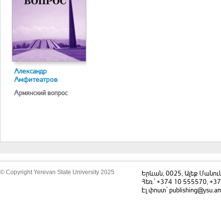
Александр
Амфитеатров
Армянский вопрос
© Copyright Yerevan State University 2025
Երևան, 0025, Ալեք Մանու
Հեռ.` +374 10 555570, +3
Էլ.փոստ` publishing@ysu.a