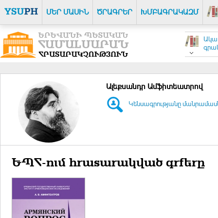
ՄԵՐ ՄԱՍԻՆ
ԾՐԱԳՐԵՐ
ԽՄԲԱԳՐԱԿԱԶՄ
Ակա
գրակ
Ալեքսանդր Ամֆիտեատրով
Կենսագրությանը մանրամասն 
ԵՊՀ-ում հրատարակված գրքերը