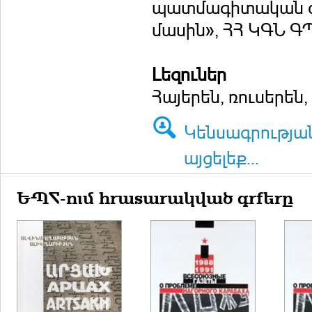
պատմագիտական ժա
մասին», ՀՀ ԿԳՆ Գ
Լեզուներ
Հայերեն, ռուսերեն,
Կենսագրությա
այցելեք...
ԵՊՀ-ում հրատարակված գրքերը