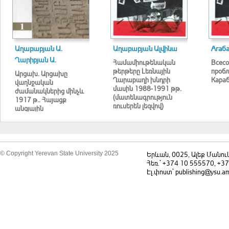
Աղաբաբյան Ա.
Աղաբաբյան Ալվինա
Агаб
Ղարիբյան Ա.
Համամիութենական
Всесо
թերթերը Լեռնային
пробл
Արցախ. Արցախը
Ղարաբաղի խնդրի
Караб
վաղնջական
մասին 1988-1991 թթ.
ժամանակներից մինչև
(մատենագրություն
1917 թ.. Հայացք
ռուսերեն լեզվով)
անցյալին
© Copyright Yerevan State University 2025
Երևան, 0025, Ալեք Մանու
Հեռ.` +374 10 555570, +3
Էլ.փոստ` publishing@ysu.a