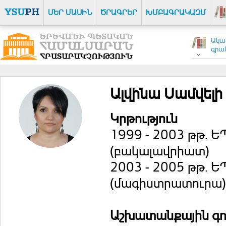
ՄԵՐ ՄԱՍԻՆ
ԾՐԱԳՐԵՐ
ԽՄԲԱԳՐԱԿԱԶՄ
Ակա
գրակ
Ալվինա Սամվել
Կրթություն
1999 - 2003 թթ. 
(բակալավրիատ)
2003 - 2005 թթ. 
(մագիստրատուրա)
Աշխատանքային գոր