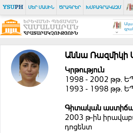
ՄԵՐ ՄԱՍԻՆ
ԾՐԱԳՐԵՐ
ԽՄԲԱԳՐԱԿԱԶՄ
Ակա
գրակ
Աննա Ռազմիկի 
Կրթություն
1998 - 2002 թթ. 
1993 - 1998 թթ.
Գիտական աստիճ
2003 թ-ին իրավաբ
դոցենտ