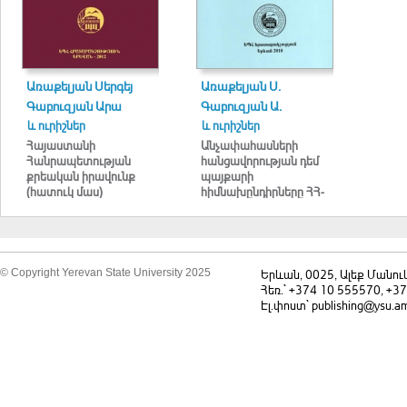
Առաքելյան Սերգեյ
Առաքելյան Ս.
Գաբուզյան Արա
Գաբուզյան Ա.
և ուրիշներ
և ուրիշներ
Հայաստանի
Անչափահասների
Հանրապետության
հանցավորության դեմ
քրեական իրավունք
պայքարի
(հատուկ մաս)
հիմնախընդիրները ՀՀ-
ում
© Copyright Yerevan State University 2025
Երևան, 0025, Ալեք Մանու
Հեռ.` +374 10 555570, +3
Էլ.փոստ` publishing@ysu.a