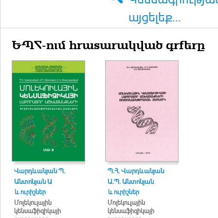
այցելեք...
ԵՊՀ-ում հրատարակված գրքերը
Վարդևանյան Պ.
Պ.Հ. Վարդևանյան
Անտոնյան Ա
Ա.Պ. Անտոնյան
և ուրիշներ
և ուրիշներ
Մոլեկուլային
Մոլեկուլային
կենսաֆիզիկայի
կենսաֆիզիկայի