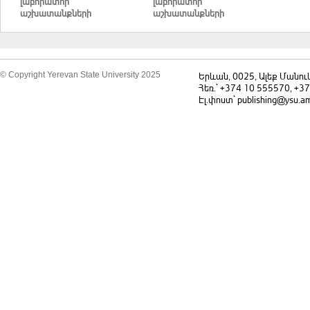
լաբորատոր
լաբորատոր
աշխատանքների
աշխատանքների
ուսումնամեթոդական
ուսումնամեթոդական
ձեռնարկ
ձեռնարկ
© Copyright Yerevan State University 2025
Երևան, 0025, Ալեք Մանու
Հեռ.` +374 10 555570, +3
Էլ.փոստ` publishing@ysu.a