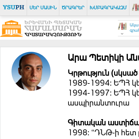
ՄԵՐ ՄԱՍԻՆ
ԾՐԱԳՐԵՐ
ԽՄԲԱԳՐԱԿԱԶՄ
Ակա
գրակ
Արա Պետիկի Ան
Կրթություն (սկսած
1989-1994:‎ ԵՊՀ 
‎1994-1997:‎ ‎ԵՊՀ
ասպիրանտուրա
Գիտական աստիճ
1998: “ԴՆԹ-ի հետ 