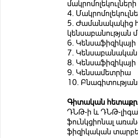
մակրոմոլեկուլների
4. Մակրոմոլեկուլն
5. Ժամանակակից 
կենսաբանության մ
6. Կենսաֆիզիկայի
7. Կենսաբանական
8. Կենսաֆիզիկայ
9. Կենսամետրիա
10. Բնագիտությա
Գիտական հետաքրք
ԴՆԹ-ի և ԴՆԹ-լիգա
ֆունկցիոնալ ‎‎առ
ֆիզիկական տարբեր 