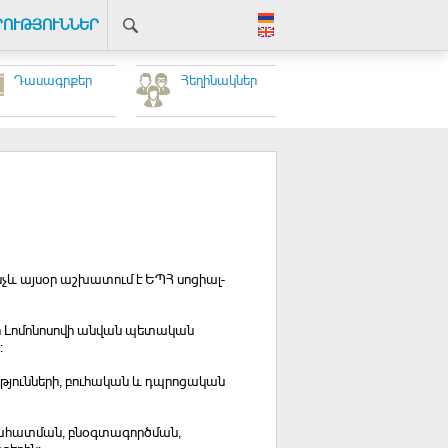
ՐՈՒԹՅՈՒՆՆԵՐ
Դասագրքեր
Հեղինակներ
նչև այսօր աշխատում է ԵՊՀ սոցիալ-
յի Լոմոնոսովի անվան պետական
:
ւթյունների, բուհական և դպրոցական
նահատման, բնօգտագործման,