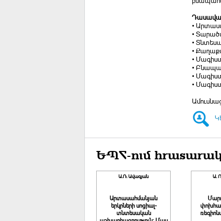
բնապահպ
Դասավան
• Արտաս
• Տարած
• Տնտես
• Քաղաք
• Մագիս
• Բնապա
• Մագիս
• Մագիս
Ամուսնաց
Կ
ԵՊՀ-ում հրատարակ
Ա.Ռ. Ավագյան
Ա. 
Արտասահմանյան
Մարդ
երկրների սոցիալ-
փոխհա
տնտեսական
ռեգիոն
աշխարհագրություն: Մաս