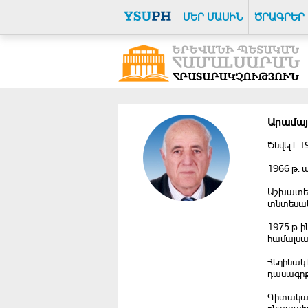
ՄԵՐ ՄԱՍԻՆ
ԾՐԱԳՐԵՐ
Արամայ
Ծնվել է 1
1966 թ.
Աշխատել 
տնտեսակա
1975 թ-ի
համալսա
Հեղինակ 
դասագրք
Գիտական