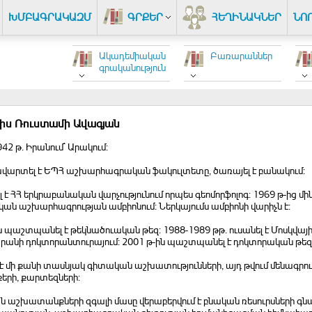
ԽՄԲԱԳՐԱԿԱԶՄ
ԳՐՔԵՐ
ՀԵՂԻՆԱԿՆԵՐ
ՆՈ
Ակադեմիական
Բառարաններ
գրականություն
իս Ռուստամի Ավագյան
942 թ. Իրանում` Արակում:
 ավարտել է ԵՊՀ աշխարհագրական ֆակուլտետը, ծառայել է բանակում:
է ՀՀ երկրաբանական վարչությունում որպես գեոմորֆոլոգ: 1969 թ-ից մի
ն աշխարհագրության ամբիոնում: Ներկայումս ամբիոնի վարիչն է:
ն պաշտպանել է թեկնածուական թեզ: 1988-1989 թթ. ուսանել է Մոսկվա
րանի դոկտորանտուրայում: 2001 թ-ին պաշտպանել է դոկտորական թեզ
է մի քանի տասնյակ գիտական աշխատությունների, այդ թվում մենագրո
երի, քարտեզների:
 աշխատանքների զգալի մասը վերաբերվում է բնական ռեսուրսների գ