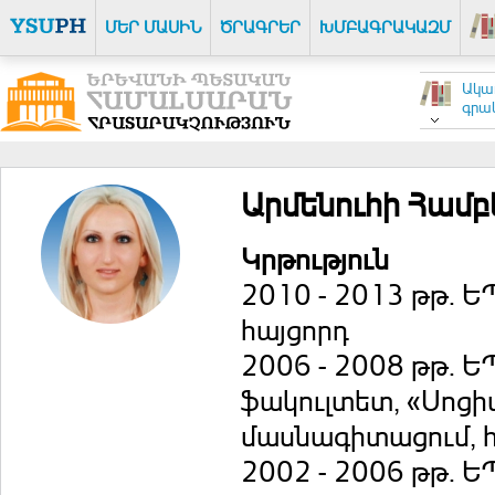
ՄԵՐ ՄԱՍԻՆ
ԾՐԱԳՐԵՐ
ԽՄԲԱԳՐԱԿԱԶՄ
Ակա
գրակ
Արմենուհի Համբ
Կրթություն
2010 - 2013 թթ. Ե
հայցորդ
2006 - 2008 թթ. Ե
ֆակուլտետ, «Սոցի
մասնագիտացում, 
2002 - 2006 թթ. Ե