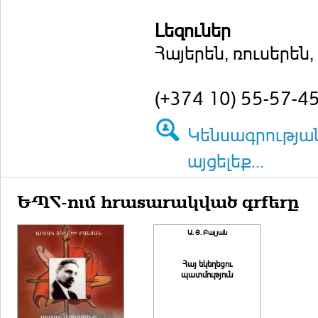
Լեզուներ
Հայերեն, ռուսերեն,
(+374 10) 55-57-4
Կենսագրությա
այցելեք...
ԵՊՀ-ում հրատարակված գրքերը
Ա. Յ. Բալ­յան
Հայ եկեղեցու
պատմություն