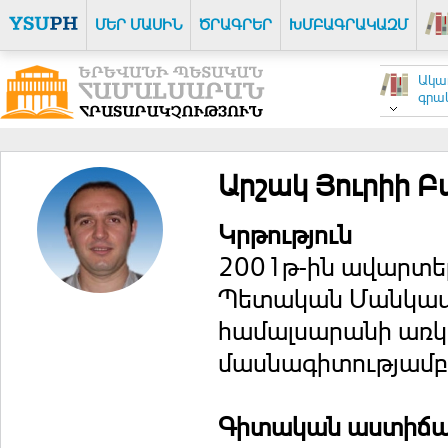
ՄԵՐ ՄԱՍԻՆ
ԾՐԱԳՐԵՐ
ԽՄԲԱԳՐԱԿԱԶՄ
Ակա
գրակ
Արշակ Յուրիի Բ
Կրթություն
2001թ-ին ավարտել
Պետական Մանկավա
համալսարանի առկ
մասնագիտությամբ
Գիտական աստիճ