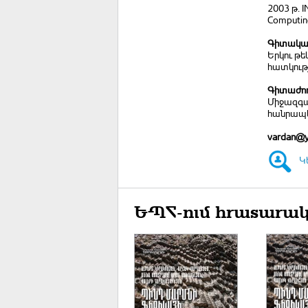
2003 թ. I
Computing”
Գիտական
Երկու թ
հատկությ
Գիտաժող
Միջազգա
հանրապետ
vardan@
Կ
ԵՊՀ-ում հրատարակ