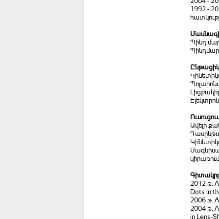
2004 - 
1992 - 
հատկությ
Մասնագիտ
Պինդ մար
Պինդմարմ
Ընթացիկ
Կինետիկա
Պոլարոնա
Լիցքակի
Էլեկտրոն
Ուսուցու
Ավելի ք
Դասընթաց
Կինետիկա
Մագնիսակ
կիրառում
Գիտակրթ
2012 թ. A
Dots in t
2006 թ. 
2004 թ. A
in Lens-