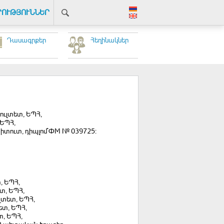
ՐՈՒԹՅՈՒՆՆԵՐ
Դասագրքեր
Հեղինակներ
ուլտետ, ԵՊՀ,
 ԵՊՀ,
ստիտուտ, դիպլոմ`ФМ № 039725:
, ԵՊՀ,
տ, ԵՊՀ,
ւլտետ, ԵՊՀ,
ետ, ԵՊՀ,
տ, ԵՊՀ,