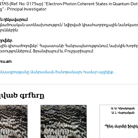
NTAS (Ref. No: 0175wp) “Electron-Photon Coherent States in Quantum Do
 - Principal Investigator:
 ղեկավարում
եկնածուական ատենախոսություն` նվիրված կիսահաղորդչային նանոկառո
ուններին:
ովներ
յին գիտաժողովներ` Հայաստանի Հանրապետությունում, նախկին Խորհր
ություններում, Ֆրանսիայում եւ Բուլղարիայում:
ysu.am
ենսագրությանը մանրամասն ծանոթանալու համար այցելեք...
ված գրքերը
Ա. Ա. Կիրակոսյան
Ա. Լ. Վարդանյան
Պինդ մարմնի ֆիզի