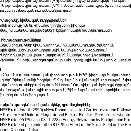
2009 թթ. ավագ գիտաշխատող «Կիսահաղորդչային նանոէլեկտրոնիկա» 
2010 թթ. ավագ գիտաշխատող ԵՊՀ թեմա «նանոկառուցվածքների կինե
ունների տեսական ուսումնասիրություն»
ացումը, հիմնական ուղղություններ
մնի տեսություն եւ Կիսահաղորդիչների ֆիզիկա
նային նանոկառուցվածքների էլեկտրոնային հատկություններ
 հետազոտությունները
կան երեւույթներ կիսահաղորդչային նանոկառուցվածքներում,
յին վիճակներ կիսահաղորդչային նանոկառուցվածքներում,
րների դինամիկան կիսահաղորդչային նանոկառուցվածքներում,
-ֆոնոնային փոխազդեցությունը կիսահաղորդչային նանոկառուցվածքներ
մ
ան 20-ամյա դասախոսական փորձառություն ԵՊՀ ֆիզիկայի ֆակուլտետո
ներ` Պինդ մարմնի ֆիզիկա, Պինդ մարմնի քվանտային տեսություն, Կի
կան երեւույթները պինդ մարմիններում, Օպտիկական երեւույթները պինդ
անության քվանտային տեսություն, Պինդմարմնային էլեկտրոնիկայի հիմ
ը պինդ մարմնի ֆզիկայում:
ական պարգեւներ, մրցանակներ, դրամաշնորհներ
NSEF (condmatth-2955) «New Phonon-assisted Carrier relaxation Pathways
he Presence of Uniform Magnetic and Electric Fields» - Principal Investigato
ANSEF (No. 05-PS-nano-0811-228) «Energy Relaxation by Multiphonon Pr
NSEF (No. 04-ps-condmathth 813-95) «Effect of the Strain Field on the Eec
Shaped Quantum Dots»