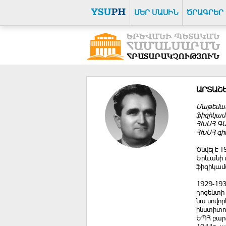
ՄԵՐ ՄԱՍԻՆ
ԾՐԱԳՐԵՐ
ԱՐՏԱՇ
Մաթեմատ
ֆիզիկամ
ՀԽՍՀ ԳԱ
ՀԽՍՀ գի
Ծնվել է 
Երևանի ա
ֆիզիկամ
1929-19
դոցենտի
նա սովո
ինստիտո
ԵՊՀ բար