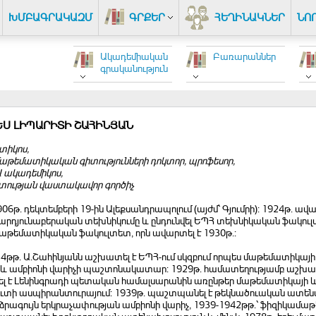
ԽՄԲԱԳՐԱԿԱԶՄ
ԳՐՔԵՐ
ՀԵՂԻՆԱԿՆԵՐ
ՆՈ
Ակադեմիական
Բառարաններ
գրականություն
ԵՍ ԼԻՊԱՐԻՏԻ ՇԱՀԻՆՅԱՆ
իկոս,
աթեմատիկական գիտությունների դոկտոր, պրոֆեսոր,
 ակադեմիկոս,
տության վաստակավոր գործիչ
1906թ. դեկտեմբերի 19-ին Ալեքսանդրապոլում (այժմ՝ Գյումրի): 1924թ. ավ
րդյունաբերական տեխնիկումը և ընդունվել ԵՊՀ տեխնիկական ֆակուլտ
աթեմատիկական ֆակուլտետ, որն ավարտել է 1930թ.:
34թթ. Ա.Շահինյանն աշխատել է ԵՊՀ-ում սկզբում որպես մաթեմատիկայ
 և ամբիոնի վարիչի պաշտոնակատար: 1929թ. համատեղությամբ աշխատե
րել է Լենինգրադի պետական համալսարանին առընթեր մաթեմատիկայ
ւտի ասպիրանտուրայում: 1939թ. պաշտպանել է թեկնածուական ատենախո
ձրագույն երկրաչափության ամբիոնի վարիչ, 1939-1942թթ.՝ ֆիզիկամ