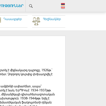
ՐՈՒԹՅՈՒՆՆԵՐ
Դասագրքեր
Հեղինակներ
արտել է միջնակարգ դպրոցը, 1926թ.`
ետ: Չորրորդ կուրսից փոխադրվել է
ի ամբիոնի ասիստենտ, ապա՝
լ է նաև ԵրՊԻում: 1934-1937թթ.
ի և մեխանիկայի գիտահետազոտական
սություն: 1938-1944թթ. եղել է
աթեմատիկական ֆակուլտետի դեկան: