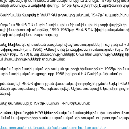
պաշտպանել է դոկտորական ատենախոսություն և մինչև 1978թ. եղել մ
ների տեսության ամբիոնի վարիչ: 1945թ. նրան շնորհվել է պրոֆեսորի կոչո
.Շահինյանն ընտրվել է ՀԽՍՀ ԳԱ թղթակից անդամ, 1947թ.՝ ակադեմիկոս
0թթ. նա ՀԽՍՀ ԳԱ մաթեմատիկայի և մեխանիկայի սեկտորի վարիչն էր,
այի ինստիտուտի տնօրենը, 1950-1963թթ. ՀԽՍՀ ԳԱ ֆիզիկամաթեմատի
ւնքի ակադեմիկոս-քարտուղարը:
անը հեղինակ է գիտական բազմաթիվ աշխատությունների, այդ թվում` «Մ
 տիրույթում» (Եր., 1960), «Անալիտիկ ֆունկցիաների տեսություն» (Եր.,
յուն» (Եր., 1970) և այլ մենագրությունների: Նրա հետազոտությունները 
ւմ մոտավորությունների տեսությանը:
ական մաթեմատիկական գիտական դպրոցի հիմնադիրն է: 1965թ. հիմնադ
թեմատիկական դպրոցը, որը 1986-ից կրում է Ա.Շահինյանի անունը:
րժանացել է ՀԽՍՀ գիտության վաստակավոր գործչի կոչման: Եղել է ՀԽՍՀ Գ
ւմների պատգամավոր: Պարգևատրվել է Աշխատանքային կարմիր դրոշի (2
ներով:
անը վախճանվել է 1978թ. մայիսի 14-ին Երևանում:
նզաձույլ կիսանդրին ԵՊՀ կենտրոնական մասնաշենքի նախասրահում խո
նմանկավարժի դերը համալսարանական գիտության ու կրթության զարգ
ենսագրությանը մանրամասն ծանոթանալու համար այցելեք...