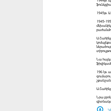
1944թ. 
ֆունկցիա
1945թ. Ա
1945-195
մեխանիկ
բաժանմո
Ա.Շահինյ
կոմպլեքս
ներածութ
տիրույթո
Նա հայկ
ֆիզիկամա
1961թ. ա
գումարո
շքանշան
Ա.Շահինյ
Նրա բրո
գիտնակա
Կ