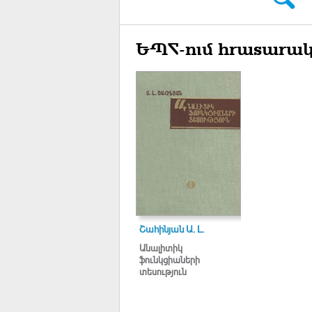
ԵՊՀ-ում հրատարակ
Շահինյան Ա. Լ.
Անալիտիկ
ֆունկցիաների
տեսություն