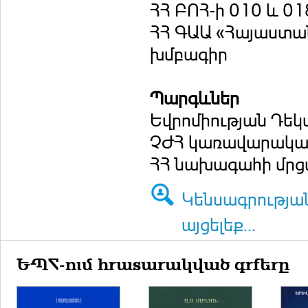
ՀՀ ԲՈՀ-ի 010 և 0
ՀՀ ԳԱԱ «Հայաստա
խմբագիր
Պարգևներ
Եվրոմիության Դեկ
ՉԺՀ կառավարական 
ՀՀ նախագահի մրցա
Կենսագրությա
այցելեք...
ԵՊՀ-ում հրատարակված գրքերը