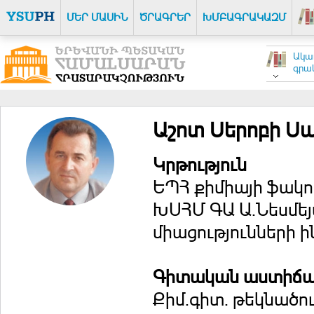
ՄԵՐ ՄԱՍԻՆ
ԾՐԱԳՐԵՐ
ԽՄԲԱԳՐԱԿԱԶՄ
Ակա
գրակ
Աշոտ Սերոբի Ս
Կրթություն
ԵՊՀ քիմիայի ֆակո
ԽՍՀՄ ԳԱ Ա.Նեսմե
միացությունների
Գիտական աստիճ
Քիմ.գիտ. թեկնածու -