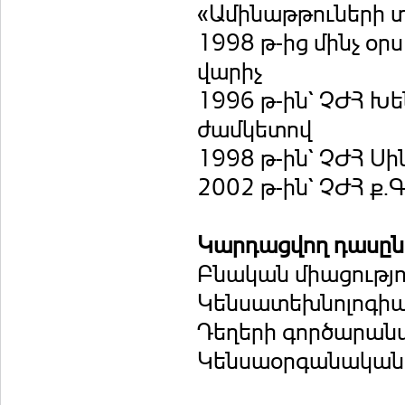
«Ամինաթթուների 
1998 թ-ից մինչ օ
վարիչ
1996 թ-ին` ՉԺՀ Խե
ժամկետով
1998 թ-ին` ՉԺՀ Սի
2002 թ-ին` ՉԺՀ ք.
Կարդացվող դասը
Բնական միացությո
Կենսատեխնոլոգիա
Դեղերի գործարան
Կենսաօրգանական 