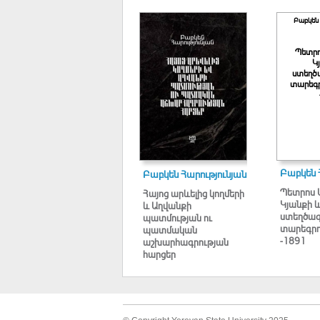
Բաբկեն 
Պետրո
Կ
ստեղծ
տարեգր
Բաբկեն 
Բաբկեն Հարությունյան
Պետրոս 
Հայոց արևելից կողմերի
Կյանքի 
և Աղվանքի
ստեղծագ
պատմության ու
տարեգրո
պատմական
-1891
աշխարհագրության
հարցեր