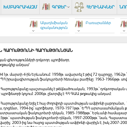
ԽՄԲԱԳՐԱԿԱԶՄ
ԳՐՔԵՐ
ՀԵՂԻՆԱԿՆԵՐ
ՆՈ
Ակադեմիական
Բառարաններ
գրականություն
Ն ՀԱՐՈւԹՅՈւՆԻ ՀԱՐՈւԹՅՈւՆՅԱՆ
ն գիտությունների դոկտոր, պրոֆեսոր,
թղթակից անդամ
1941թ. մարտի 4-ին Երևանում: 1958թ. ավարտել է թիվ 72 դպրոցը, 1962
ԵՊՀ իրավագիտության ֆակուլտետի հեռակա բաժինը: 1963-1966թթ. սով
.Հարությունյանը պաշտպանել է թեկնածուական, 1993թ.` դոկտորական 
 է պրոֆեսորի կոչում: 2006թ. ընտրվել է ՀՀ ԳԱԱ թղթակից անդամ:
.Հարությունյանը եղել է հայ ժողովրդի պատմության ամբիոնի լաբորանտ
, դոցենտ, 1994-ից` պրոֆեսոր, 1970-1971թթ.` ԵՊՀ արտասահմանյան
րաստական ֆակուլտետի դեկան, 1985-1988թթ.` Երևանի համալսար
03թթ.` պատմության ֆակուլտետի դեկան, 1997-2000թթ.` նաև Հայաստ
վարիչ: 2003-ից նա հայոց պատմության ամբիոնի վարիչն է, իսկ 2007-200