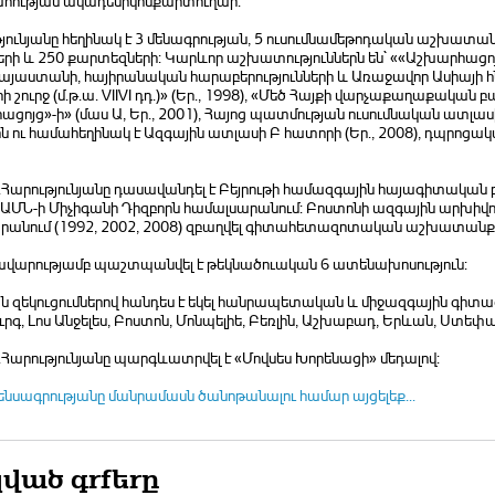
ության ակադեմիկոսքարտուղար:
յունյանը հեղինակ է 3 մենագրության, 5 ուսումնամեթոդական աշխատան
րի և 250 քարտեզների: Կարևոր աշխատություններն են` ««Աշխարհացոյցը
Հայաստանի, հայիրանական հարաբերությունների և Առաջավոր Ասիայի հ
ի շուրջ (մ.թ.ա. VIIVI դդ.)» (Եր., 1998), «Մեծ Հայքի վարչաքաղաքակ
ցոյց»-ի» (մաս Ա, Եր., 2001), Հայոց պատմության ուսումնական ատլասի
 ու համահեղինակ է Ազգային ատլասի Բ հատորի (Եր., 2008), դպրոցակա
.Հարությունյանը դասավանդել է Բեյրութի համազգային հայագիտական բ
 ԱՄՆ-ի Միչիգանի Դիզբորն համալսարանում: Բոստոնի ազգային արխիվո
րանում (1992, 2002, 2008) զբաղվել գիտահետազոտական աշխատանք
ավարությամբ պաշտպանվել է թեկնածուական 6 ատենախոսություն:
 զեկուցումներով հանդես է եկել հանրապետական և միջազգային գիտաժ
րգ, Լոս Անջելես, Բոստոն, Մոնպելիե, Բեռլին, Աշխաբադ, Երևան, Ստե
.Հարությունյանը պարգևատրվել է «Մովսես Խորենացի» մեդալով:
ենսագրությանը մանրամասն ծանոթանալու համար այցելեք...
ված գրքերը