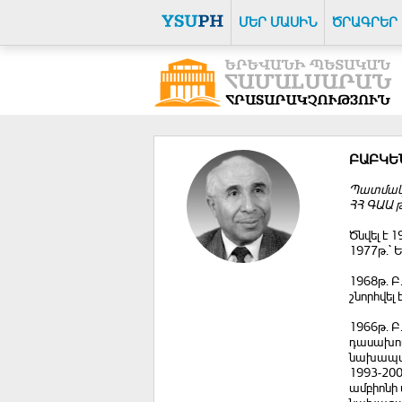
ՄԵՐ ՄԱՍԻՆ
ԾՐԱԳՐԵՐ
ԲԱԲԿԵ
Պատմակա
ՀՀ ԳԱԱ 
Ծնվել է 
1977թ.` 
1968թ. Բ
շնորհվել
1966թ. Բ
դասախոս
նախապատ
1993-20
ամբիոնի 