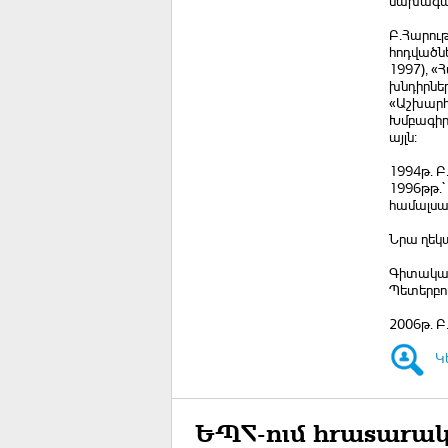
նախագահ
Բ.Հարութ
հոդվածնե
1997), «
խնդիրներ
«Աշխարհա
Խմբագիրն
այլն:
1994թ. Բ
1996թթ.`
համալսա
Նրա ղեկ
Գիտական
Պետերբու
2006թ. Բ
Կ
ԵՊՀ-ում հրատարակ