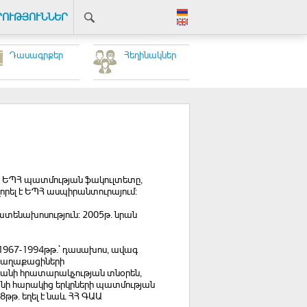
ՐՈՒԹՅՈՒՆՆԵՐ
Դասագրքեր
Հեղինակներ
թ.` ԵՊՀ պատմության ֆակուլտետը,
որել է ԵՊՀ ասպիրանտուրայում:
ատենախոսություն: 2005թ. նրան
, 1967-1994թթ.` դասախոս, ավագ
 քաղաքացիների
անի հրատարակչության տնօրեն,
անի հարակից երկրների պատմության
8թթ. եղել է նաև ՀՀ ԳԱԱ