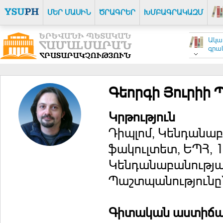
ՄԵՐ ՄԱՍԻՆ
ԾՐԱԳՐԵՐ
ԽՄԲԱԳՐԱԿԱԶՄ
Ակա
գրակ
Գեորգի Յուրիի
Կրթություն
Դիպլոմ, Կենդանաբ
ֆակուլտետ, ԵՊՀ, 
Կենդանաբանությա
Պաշտպանությունը`
Գիտական աստիճ