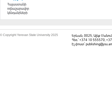
Հայաստանի
ողնաշարավոր
կենդանիների
անվանումների
լատիներեն – հայերեն –
ռուսերեն – անգլերեն
բառարան
© Copyright Yerevan State University 2025
Երևան, 0025, Ալեք Մանու
Հեռ.` +374 10 555570, +3
Էլ.փոստ` publishing@ysu.a