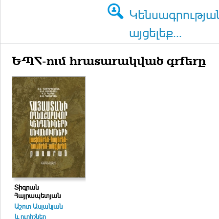
Կենսագրությա
այցելեք...
ԵՊՀ-ում հրատարակված գրքերը
Տիգրան
Հայրապետյան
Աշոտ Ասլանյան
և ուրիշներ