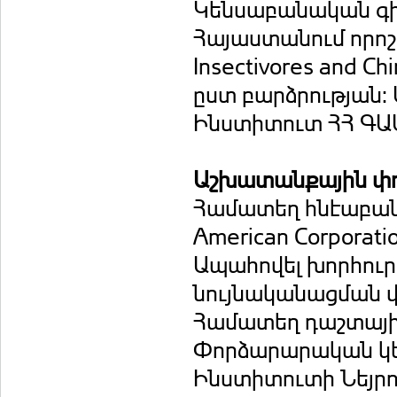
Կենսաբանական գիտ
Հայաստանում որոշ
Insectivores and C
ըստ բարձրության:
Ինստիտուտ ՀՀ ԳԱ
Աշխատանքային փ
Համատեղ հնէաբանա
American Corporat
Ապահովել խորհուր
նույնականացման վե
Համատեղ դաշտայի
Փորձարարական կե
Ինստիտուտի Նեյր