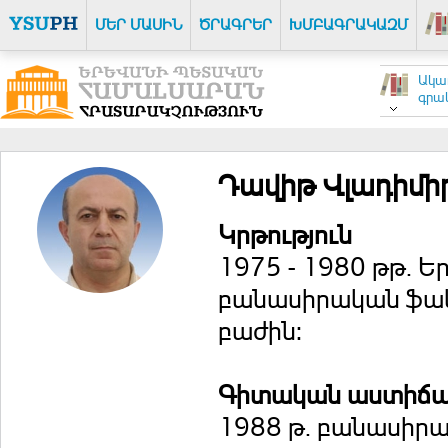
ՄԵՐ ՄԱՍԻՆ
ԾՐԱԳՐԵՐ
ԽՄԲԱԳՐԱԿԱԶՄ
Ակա
գրակ
Դավիթ Վլադիմի
Կրթություն
1975 - 1980 թթ. 
բանասիրական ֆակո
բաժին:
Գիտական աստիճ
1988 թ. բանասիրա