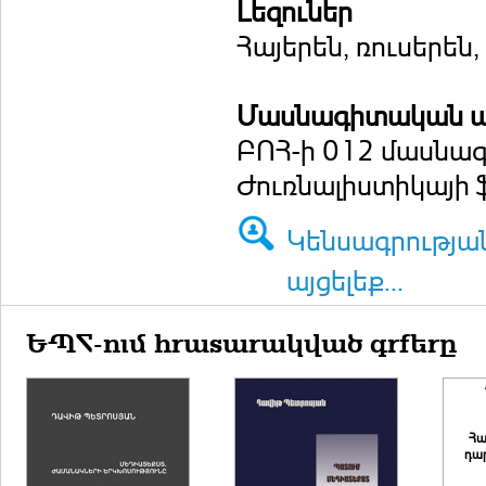
Լեզուներ
Հայերեն, ռուսերեն
Մասնագիտական ա
ԲՈՀ-ի 012 մասնա
Ժուռնալիստիկայի 
Կենսագրությա
այցելեք...
ԵՊՀ-ում հրատարակված գրքերը
Հա
դար