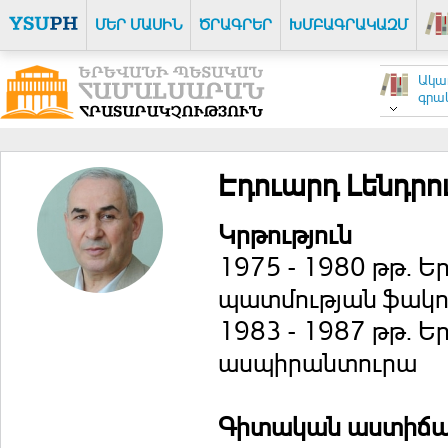
ՄԵՐ ՄԱՍԻՆ
ԾՐԱԳՐԵՐ
ԽՄԲԱԳՐԱԿԱԶՄ
Ակա
գրակ
Էդուարդ Լենդրո
Կրթություն
1975 - 1980 թթ. 
պատմության ֆակո
1983 - 1987 թթ.
ասպիրանտուրա
Գիտական աստիճ