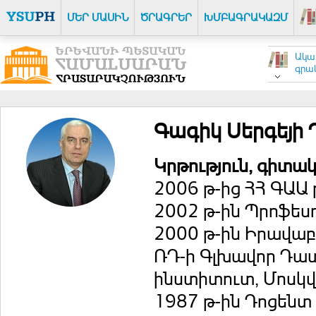
ՄԵՐ ՄԱՍԻՆ
ԾՐԱԳՐԵՐ
ԽՄԲԱԳՐԱԿԱԶՄ
Ակա
գրակ
Գագիկ Սերգեյի 
Կրթություն, գիտա
2006 թ-ից ՀՀ ԳԱԱ
2002 թ-ին Պրոֆես
2000 թ-ին Իրավաբ
ՌԴ-ի Գլխավոր Դ
ինստիտուտ, Մոսկ
1987 թ-ին Դոցենտ