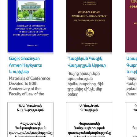
Gagik Ghazinyan
Ղազինյան Գագիկ
Առաք
Armen Haykyants
Վաղարշյան Արթուր
Գաբո
և ուրիշներ
և ուր
Հայոց իրավունքի
Materials of Conference
Հայա
պատմության
Devoted To 80th
Հանր
հիմնահարցերը. Հին
Anniversary of the
քրեա
շրջանից մինչև մեր
Faculty of Law of the
(հատո
օրերը
Yerevan State University
Ս. Ա. Դիլբանդյան
Ս. Դիլբանդյան
Դ
Ա. Ռ. Հարությունյան
Գ. Ղազինյան
Հա
Հայաստանի
Հայաստանի
Հանրապետության
Հանրապետության
Հա
դատարանակազմությունը
դատարանակազմությունը