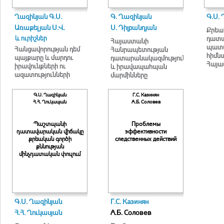
Ղազինյան Գ.Ս.
Գ. Ղազինյան
Գ.Ս.
Առաքելյան Ս.Վ.
Ս. Դիլբանդյան
Քրեա
և ուրիշներ
դատա
Հայաստանի
պատմ
Հանցավորության դեմ
Հանրապետության
հիմն
պայքարը և մարդու
դատարանակազմությունը
Հայա
իրավունքների ու
և իրավապահպան
ազատությունների
մարմինները
պաշտպանության
հիմնախնդիրը
Գ.Ս. Ղազինյան
Г.С. Казинян
Հ.Հ. Ղուկասյան
А.Б. Соловев
Պաշտպանի
Проблемы
դատավարական վիճակը
эффективности
քրեական գործի
следственных действий
քննության
մինչդատական փուլում
Գ.Ս. Ղազինյան
Г.С. Казинян
Հ.Հ. Ղուկասյան
А.Б. Соловев