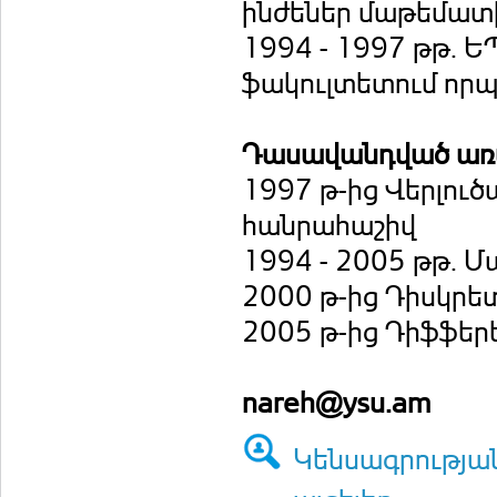
ինժեներ մաթեմատ
1994 - 1997 թթ. 
ֆակուլտետում որ
Դասավանդված առ
1997 թ-ից Վերլուծ
հանրահաշիվ
1994 - 2005 թթ.
2000 թ-ից Դիսկր
2005 թ-ից Դիֆֆեր
nareh@ysu.am
Կենսագրությա