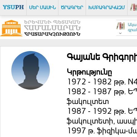
ՄԵՐ ՄԱՍԻՆ
ԾՐԱԳՐԵՐ
ԽՄԲԱԳՐԱԿԱԶՄ
Ակա
գրակ
Գայանե Գրիգոր
Կրթությունը
1972 - 1982 թթ. 
1982 - 1987 թթ. 
ֆակուլտետ
1987 - 1992 թթ. 
ֆակուլտետի, ասպ
1997 թ. ֆիզիկա-մ