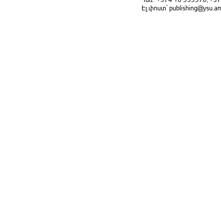
Էլ.փոստ` publishing@ysu.a