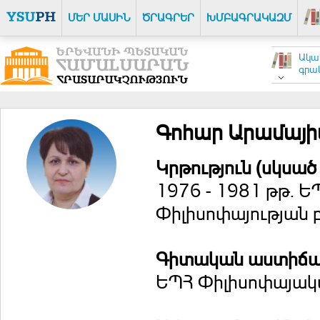
ՄԵՐ ՄԱՍԻՆ
ԾՐԱԳՐԵՐ
ԽՄԲԱԳՐԱԿԱԶՄ
Ակա
գրակ
Գոհար Արամայի
Կրթություն (սկսած
1976 - 1981 թթ. 
Փիլիսոփայության 
Գիտական աստիճ
ԵՊՀ Փիլիսոփայակա