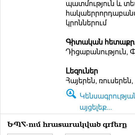
պատմություն և տեսո
հակաերրորդաբանա
կրոններում
Գիտական հետաքրք
Դիցաբանություն, Փ
Լեզուներ
Հայերեն, ռուսերեն
Կենսագրությա
այցելեք...
ԵՊՀ-ում հրատարակված գրքերը