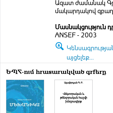
Ազատ ժամանակ Գր
մակարդակով զբաղվ
Մասնակցություն դ
ANSEF - 2003
Կենսագրությա
այցելեք...
ԵՊՀ-ում հրատարակված գրքերը
Ալավերդյան Գ. Բ.
Վեկտորական և
թենզորական հաշվի
խնդրագիրք