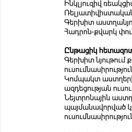
Ինկլյուզիվ ռեակց
Ռելյատիվիստակա
Գերխիտ աստղանյո
Հադրոն-քվարկ փու
Ընթացիկ հետազոտ
Գերխիտ նյութում
ուսումնասիրությու
Կոմպակտ աստղերի 
ազդեցության ուսու
Նեյտրոնային աստղ
պայմանավորված կ
ուսումնասիրությու