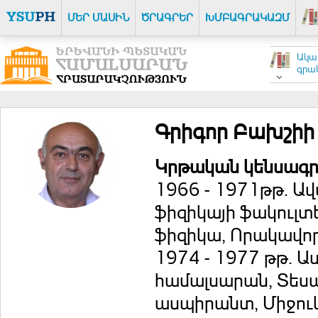
ՄԵՐ ՄԱՍԻՆ
ԾՐԱԳՐԵՐ
ԽՄԲԱԳՐԱԿԱԶՄ
Ակա
գրակ
Գրիգոր Բախշիի
Կրթական կենսագրո
1966 - 1971թթ. 
ֆիզիկայի ֆակուլ
ֆիզիկա, Որակավոր
1974 - 1977 թթ.
համալսարան, Տեսա
ասպիրանտ, Միջուկ