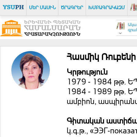
ՄԵՐ ՄԱՍԻՆ
ԾՐԱԳՐԵՐ
ԽՄԲԱԳՐԱԿԱԶՄ
Ակա
գրակ
Հասմիկ Ռուբեն
Կրթություն
1979 - 1984 թթ. Ե
1984 - 1989 թթ. Ե
ամբիոն, ասպիրան
Գիտական աստիճ
կ.գ.թ., «ЭЭГ-показ