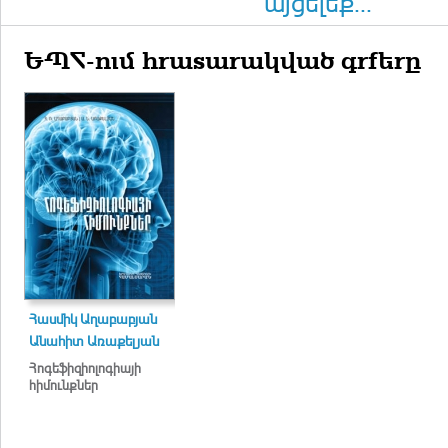
այցելեք...
ԵՊՀ-ում հրատարակված գրքերը
Հասմիկ Աղաբաբյան
Անահիտ Առաքելյան
Հոգեֆիզիոլոգիայի
հիմունքներ