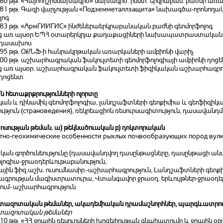
1980 թթ. «Հայհողշիննախագիծ» նախագիծ. ինստ. երկրաբան. բաժնի ա
1981 թթ. Գազի վարչության «Подземметаллзащита» նախագծա-որոնողա
լոգ
983 թթ. «АрмГИИГИС» ինժեներաերկրաբանական բաժնի գեոմորֆոլոգ
ից առ այսօր ԵՊՀ օտարերկրյա քաղաքացիների նախապատրաստական
 դասախոս
1995 թթ. ՕՔՆՖ-ի հանրակրթական առարկաների ամբիոնի վարիչ
2000 թթ. աշխարհագրական ֆակուլտետի գեոմորֆոլոգիայի ամբիոնի դոց
ից առ այսօր. աշխարհագրական ֆակուլտետի ֆիզիկական աշխարհագրո
 դոցենտ
 հետաքրքրությունների ոլորտը
ան և դինամիկ գեոմորֆոլոգիա, լանդշաֆտների գեոքիմիա և գեոֆիզիկա
ւթյուն (страноведения), ռեկրեացիոն ռեսուրսագիտություն, դասավանդ
սության թեման. ա) թեկնածուական բ) դոկտորական
но-геохимические особенности рыхлых почвообразующих пород вулк
կան գործունեությունը (դասավանդվող դասընթացները, դասընթացի անվ
ոլոգիա-ջրաօդերևութաբանություն,
յին ֆիզ.աշխ. ուսումնասիր.-աշխարհագրություն, Լանդշաֆտների գեո
գրության մագիստրատուրա, Վտանգավոր ջրաօդ. երևույթներ-ջրաօդերև
ում- աշխարհագրություն
ազոտական թեմաներ, ակադեմիական դրամաշնորհներ, պարգևատրու
տազոտական թեմաներ
010 թթ. «ՀՀ ջրային ռեսուրսների խոցելիության գնահատումը և ջրային 