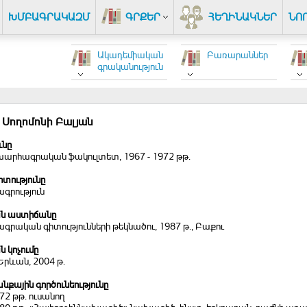
ԽՄԲԱԳՐԱԿԱԶՄ
ԳՐՔԵՐ
ՀԵՂԻՆԱԿՆԵՐ
ՆՈ
Ակադեմիական
Բառարաններ
գրականություն
 Սողոմոնի Բալյան
ւնը
խարհագրական ֆակուլտետ, 1967 - 1972 թթ.
տությունը
գրություն
ն աստիճանը
րական գիտությունների թեկնածու, 1987 թ., Բաքու
 կոչումը
Երևան, 2004 թ.
քային գործունեությունը
972 թթ. ուսանող