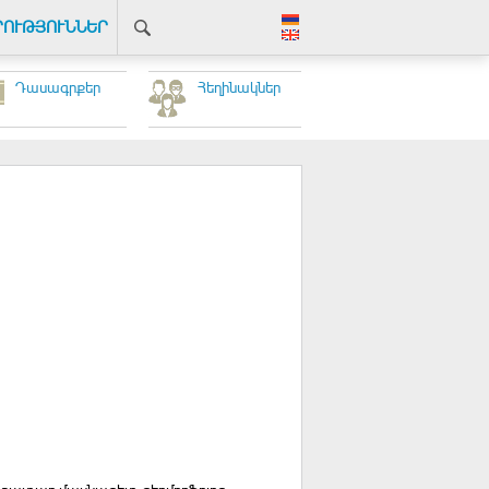
ՐՈՒԹՅՈՒՆՆԵՐ
Դասագրքեր
Հեղինակներ