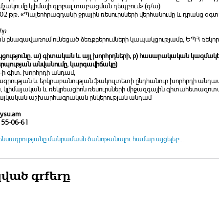
 մշակումը կլիմայի գլոբալ տաքացման դեպքում» (գ/ա)
002 թթ. «Պալեոհրազդանի ջրային ռեսուրսների վերհանումը և դրանց օգ
իր
ն բնագավառում ունեցած ձեռքբերումների կապակցությամբ, ԵՊՀ ռեկորի 
ությունը. ա) գիտական և այլ խորհրդների, բ) հասարակական կազմակե
րպության անվանումը, կարգավիճակը)
ի գիտ. խորհրդի անդամ,
գրության և երկրաբանության ֆակուլտետի ընդհանուր խորհրդի անդա
ն, կլիմայական և ռեկրեացիոն ռեսուրսների միջազգային գիտահետազոտ
Հայկական աշխարհագրական ընկերության անդամ
ysu.am
 55-06-61
ենսագրությանը մանրամասն ծանոթանալու համար այցելեք...
ված գրքերը