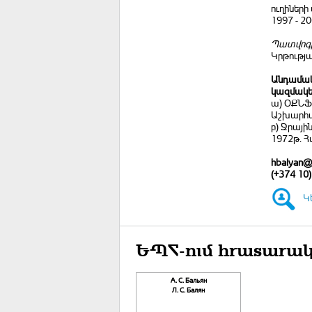
ուղիների
1997 - 2
Պատվոգ
Կրթությա
Անդամակց
կազմակե
ա) ՕՔՆՖ-
Աշխարհա
բ) Ջրայի
1972թ. 
hbalyan@
(+374 10)
Կ
ԵՊՀ-ում հրատարակ
А. С. Бальян
Л. С. Балян