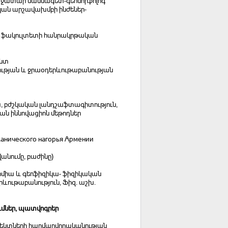
ռաջատար մասնագետ-գեոմորֆոլոգ
կան արշավախմբի ինժեներ-
 ֆակուլտետի հանրակրթական
ենտ
ւթյան և ջրաօդերևութաբանության
, բժշկական լանդշաֆտագիտություն,
ման իննովացիոն մեթոդներ
анического нагорья Армении
անումը, բաժինը)
քիմիա և գեոֆիզիկա- ֆիզիկական
ութաբանություն, Ֆիզ. աշխ.
մներ, պատվոգրեր
օբյեկտների հարմարվողականության