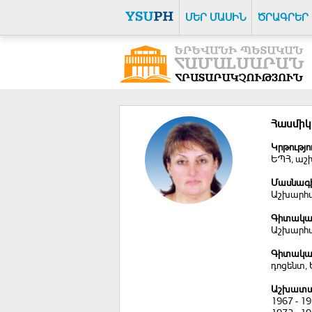
ՄԵՐ ՄԱՍԻՆ
ԾՐԱԳՐԵՐ
Հասմիկ
Կրթությո
ԵՊՀ, աշ
Մասնագի
Աշխարհա
Գիտակա
Աշխարհագ
Գիտական
դոցենտ, 
Աշխատան
1967 - 1