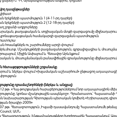
ց ցայսօր ԵՊՀ, Արաբագիտության ամբիոն, դոցենտ
ող դասընթացներ
վրիատ
 երկրների պատմություն 1 (4-11-րդ դարեր)
 երկրների պատմություն 2 (12-18-րդ դարեր)
աղ շրջանի աղբյուրները
ական, քաղաքական և սոցիալական մտքի զարգացումը միջնադարու
կրոնաքաղաքական համակարգի զարգացման պատմություն
րատուրա
ն հոսանքներն ու շարժումները արդի փուլում
Արևմուտք. Մշակույթների բազմազանություն, գլոբալիզացիա և մուսուլմ
րոպայում, Միջին Ասիայում և Հեռավոր Արևելքում
եական և մուսուլմանական բանավիճային գրականությունը միջնադարու
 հետաքրքրությունների շրջանակը
րում և ներկա փուլում «իսլամական աշխարհում» ընթացող ադապտացի
սիրություն
ւթյունը դրամաշնորհների (ներկա և անցյալ)
012 թթ. «Հայ-թուրքական հարաբերություններում նոր ադապտացիոն մե
րությունը. կրոնա-մշակութային ասպեկտը»։ Գրանտատու` Հայաստանի
ան նախարարության Գիտության պետական կոմիտե‚ «Երիտասարդ գիտ
թյան ծրագիր-2009»
007 թթ. Հետազոտություն ‚Իսլամի դասավանդումը Հայաստանումե թեմայո
 Council, ԱՄՆ
ին Հետազոտություն ‚Ենթամշակույթները Խորհրդային Հայաստանում. 