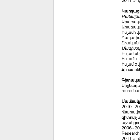
2011 թ-ի
Կարդացվ
Բակալա
Արաբական
Արաբական
Իսլամի վ
Գաղափար
Շիական 
Մագիստ
Իսլամակա
Իսլամ և 
Իսլամ Եվ
Քրիստոն
Գիտական
Միջնադա
ուսումնա
Մասնակցո
2010 - 2
հնարավո
գիտությ
աջակցու
2006 - 2
Research
2011 թ-