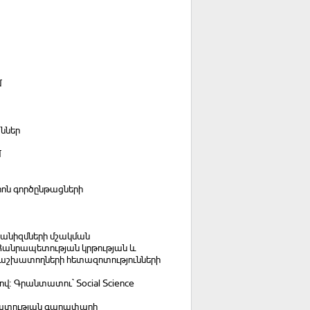
մ
աններ
մ
ոն գործընթացների
խանիզմների մշակման
 Հանրապետության կրթության և
աշխատողների հետազոտությունների
վ։ Գրանտատու` Social Science
Ազատության գաղափարի