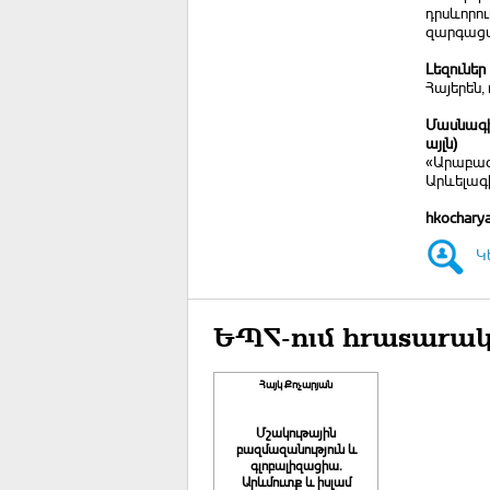
դրսևորո
զարգացմ
Լեզուներ
Հայերեն,
Մասնագի
այլն)
«Արաբագ
Արևելագ
hkochary
Կ
ԵՊՀ-ում հրատարակ
Հայկ Քոչարյան
Մշակութային
բազմազանություն և
գլոբալիզացիա.
Արևմուտք և իսլամ