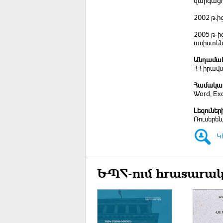
զարգացո
2002 թ.
2005 թ-
ասիստե
Անդամակ
ՀՀ իրավա
Համակար
Word, Exc
Լեզուներ
Ռուսերեն
Կ
ԵՊՀ-ում հրատարակ