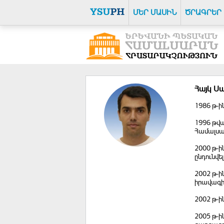
ՄԵՐ ՄԱՍԻՆ
ԾՐԱԳՐԵՐ
Հայկ Ս
1986 թ-ի
1996 թվա
Համալսա
2000 թ-ի
ընդունվ
2002 թ-ի
իրավագի
2002 թ-ի
2005 թ-