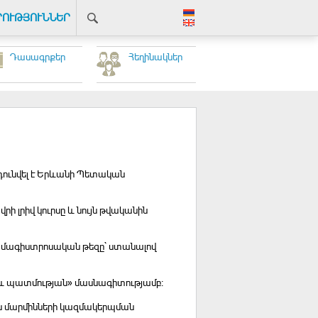
ՐՈՒԹՅՈՒՆՆԵՐ
Դասագրքեր
Հեղինակներ
նդունվել է Երևանի Պետական
 լրիվ կուրսը և նույն թվականին
վ մագիստրոսական թեզը` ստանալով
ն և պատմության» մասնագիտությամբ։
ն մարմինների կազմակերպման