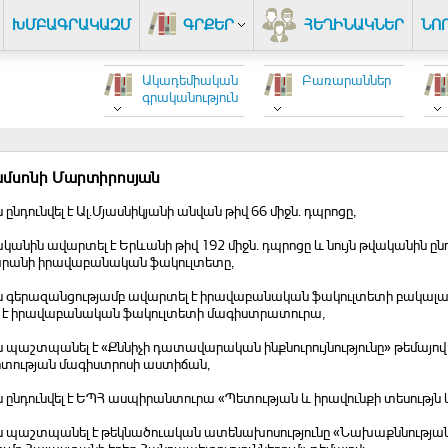
ԽՄԲԱԳՐԱԿԱԶՄ
ԳՐՔԵՐ
ՀԵՂԻՆԱԿՆԵՐ
ՆՈ
Ակադեմիական
Բառարաններ
գրականություն
ամսոնի Մարտիրոսյան
ն ընդունվել է Ալ.Մյասնիկյանի անվան թիվ 66 միջն. դպրոցը,
կանին ավարտել է Երևանի թիվ 192 միջն. դպրոցը և նույն թվականին ը
րանի իրավաբանական ֆակուլտետը,
ն գերազանցությամբ ավարտել է իրավաբանական ֆակուլտետի բակալավրի
ել է իրավաբանական ֆակուլտետի մագիստրատուրա,
ն պաշտպանել է «Քննիչի դատավարական ինքնուրույնությունը» թեմայո
տության մագիստրոսի աստիճան,
ն ընդունվել է ԵՊՀ ասպիրանտուրա «Պետության և իրավունքի տեսությ
ին պաշտպանել է թեկնածուական ատենախոսությունը «Նախաքննությա