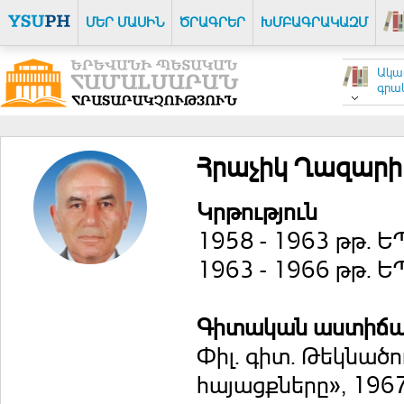
ՄԵՐ ՄԱՍԻՆ
ԾՐԱԳՐԵՐ
ԽՄԲԱԳՐԱԿԱԶՄ
Ակա
գրակ
Հրաչիկ Ղազարի
Կրթություն
1958 - 1963 թթ. 
1963 - 1966 թթ. 
Գիտական աստիճ
Փիլ. գիտ. Թեկնածո
հայացքները», 19