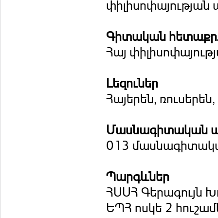
փիլիսոփայության 
Գիտական հետաքրք
Հայ փիլիսոփայությ
Լեզուներ
Հայերեն, ռուսերեն
Մասնագիտական ա
013 մասնագիտակ
Պարգևներ
ՀՍՍՀ Գերագույն 
ԵՊՀ ոսկե 2 հուշամ