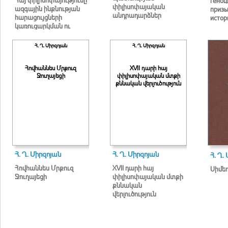
геноц
փիլիսոփայական
ազգային ինքնության
призы
անդրադարձներ
հարացույցների
истор
կառուցարկման ու
արդիականացման
համատեքստում
Հ. Ղ. Միրզոյան
Հ. Ղ. Միրզոյան
Հովհաննես Մրքուզ
XVII դարի հայ
Ջուղայեցի
փիլիսոփայական մտքի
քննական վերլուծություն
Հ. Ղ. Միրզոյան
Հ. Ղ. Միրզոյան
Հ. Ղ.
Հովհաննես Մրքուզ
XVII դարի հայ
Սիմեո
Ջուղայեցի
փիլիսոփայական մտքի
քննական
վերլուծություն