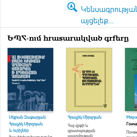
Կենսագրությա
այցելեք...
ԵՊՀ-ում հրատարակված գրքերը
Սեյրան Զաքարյան
Հրաչիկ Միրզոյան
Мирзо
Հրաչիկ Միրզոյան
Гонча
Հայ գրքի և
և ուրիշներ
գրատպության
Почем
պատմության
Հայ փիլիսոփայությունը