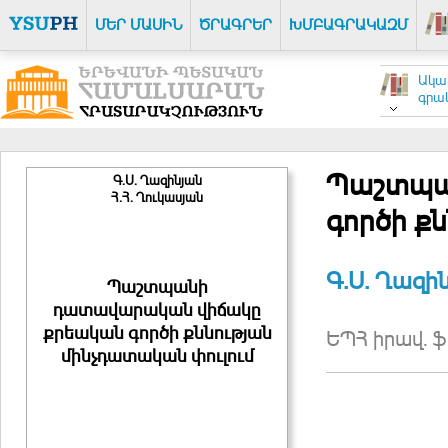
ՄԵՐ ՄԱՍԻՆ
ԾՐԱԳՐԵՐ
ԽՄԲԱԳՐԱԿԱԶՄ
Ակա
գրակ
Պաշտպա
Գ.Ս. Ղազինյան
Հ.Հ. Ղուկասյան
գործի ք
Գ.Ս. Ղազին
Պաշտպանի
դատավարական վիճակը
քրեական գործի քննության
ԵՊՀ իրավ. ֆ
մինչդատական փուլում