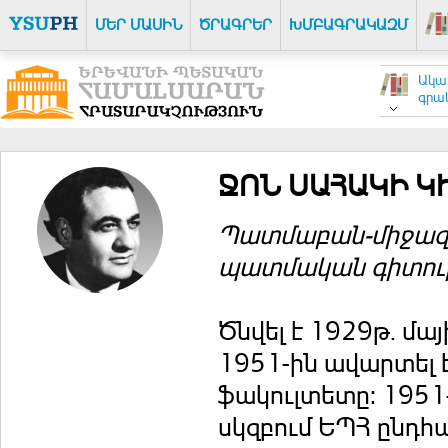
ՄԵՐ ՄԱՍԻՆ
ԾՐԱԳՐԵՐ
ԽՄԲԱԳՐԱԿԱԶՄ
Ակա
գրակ
ՋՈՆ ՍԱՀԱԿԻ Կ
Պատմաբան-միջազ
պատմական գիտութ
Ծնվել է 1929թ. մայ
1951-ին ավարտել 
ֆակուլտետը: 1951
սկզբում ԵՊՀ ընդհ