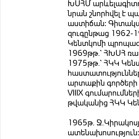
ԽՍՀՄ արևելագիտու
նրան շնորհվել է 
աստիճան: Գիտակա
զուգընթաց 1962-1
Կենտկոմի պրոպագա
1969թթ.` ՀԽՍՀ ռ
1975թթ.` ՀԿԿ Կեն
հաստատություններ
արտաքին գործերի
VIIIX գումարումն
թվականից ՀԿԿ Կեն
1965թ. Ջ.Կիրակո
ատենախոսություն: 