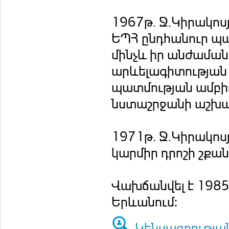
1967թ. Ջ.Կիրակո
ԵՊՀ ընդհանուր պա
մինչև իր անժաման
արևելագիտության 
պատմության ամբիո
նստաշրջանի աշխա
1971թ. Ջ.Կիրակո
կարմիր դրոշի շքան
Վախճանվել է 1985թ
Երևանում:
Կենսագրությա