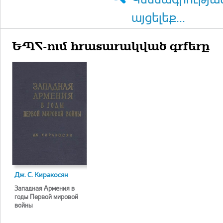
այցելեք...
ԵՊՀ-ում հրատարակված գրքերը
Дж. С. Киракосян
Западная Армения в
годы Первой мировой
войны