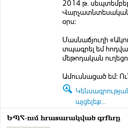
2014 թ. սեպտեմբե
Վարչատնտեսական 
օրս:
Մասնաճյուղի «Ակ
տպագրել եմ հոդվա
մեթոդական ուղեցու
Ամուսնացած եմ: Ու
Կենսագրությա
այցելեք...
ԵՊՀ-ում հրատարակված գրքերը