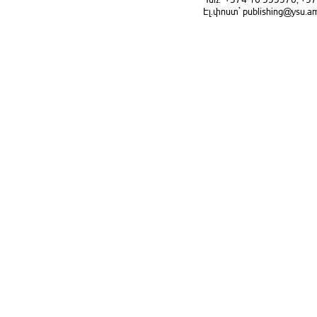
Էլ.փոստ` publishing@ysu.a