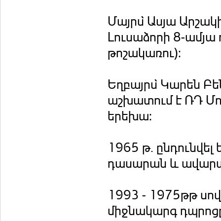
Մայրս̀ Ասյա Արշակի
Լուսաձորի 8-ամյա
թոշակառու):
Եղբայրս̀ Կարեն Բե
աշխատում է ՌԴ Մո
երեխա:
1965 թ. ընդունվել
դասարան և ավարտե
1993 - 1975թթ սով
միջնակարգ դպրոց