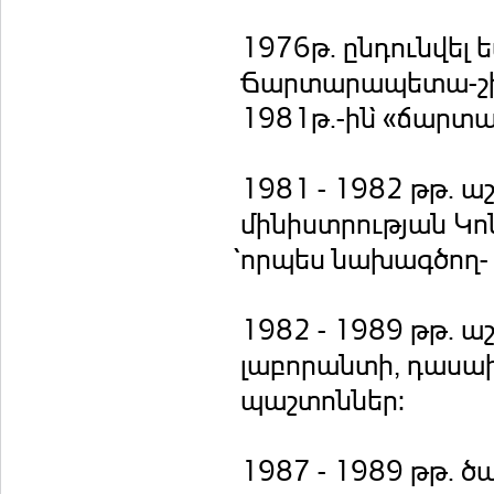
1976թ. ընդունվել
Ճարտարապետա-շի
1981թ.-ին̀ «ճարտ
1981 - 1982 թթ. 
մինիստրության Կո
̀որպես նախագծող-
1982 - 1989 թթ. ա
լաբորանտի, դասա
պաշտոններ:
1987 - 1989 թթ. ծ