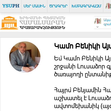
ՄԵՐ ՄԱՍԻՆ
ԾՐԱԳՐԵՐ
ԽՄԲԱԳՐԱԿԱԶՄ
Ակա
գրակ
Կամո Բենիկի Այ
Ես̀ Կամո Բենիկի Ա
շրջանի Լուսաձոր գյ
ծառայողի ընտանիք
Հայրս̀ Բենյամին Հա
աշխատել է Լուսաձ
ավտոմեխանիկ (այժ