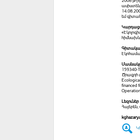
2008 թ-ի
ասիստե
14.08.20
եմ գիտակ
Կարդացվ
«Էկոլոգի
հիմնախնդ
Գիտական
Էկոհամակ
Մասնակց
159340-
Ծրագրի 
Ecologica
financed 
Operatio
Լեզուներ
Հայերեն, 
kghazary
Կ