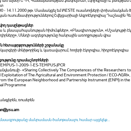
ց առ այսօր ԵՊՀ, Կենսաբանության ֆակուլտետ, էկոլոգիայի և բնությա
նտ
00 - 14.11.2000 թթ. Մասնակցել եմ IAESTE ուսանողների փոխանակման ծ
ան ուսումնասիրություններով Շվեյցարիայի Ագրոէկոլոգիայ Դաշնային 
ող դասընթացներ
ա և բնապահպանության հիմունքներ», «Բնագիտություն», «Մշակույթի էկ
իրները», Սննդի ազդեցությունը հանրային առողջության վրա
 հետաքրքրությունների շրջանակը
արգերի մոնիթորինգ և կառավարում, հողերի էկոլոգիա, հիդրոէկոլոգիա
ությունը դրամաշնորհների
TEMPUS-1-2009-1-ES-TEMPUS-JPCR
անվանումը
- «Sharing Collectively The Competences of the Researchers to
l Exploitation of The Agricultural and Environment Protection / ECO-AGRI»,
from the European Neighborhood and Partnership Instrument (ENPI) in the 
nal Programme
անգլերեն, ռուսերեն
an@ysu.am
ենսագրությանը մանրամասն ծանոթանալու համար այցելեք...