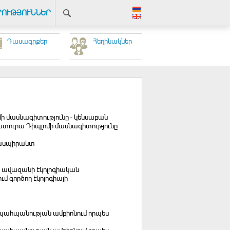
ՐՈՒԹՅՈՒՆՆԵՐ
Դասագրքեր
Հեղինակներ
ի մասնագիտությունը - կենսաբան
րատուրա Դիպլոմի մասնագիտությունը
ս ասպիրանտ
ք ավազանի էկոլոգիական
 գործող էկոլոգիայի
ն պահպանության ամբիոնում որպես