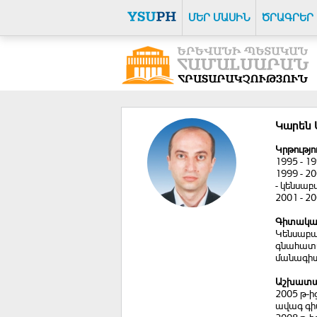
ՄԵՐ ՄԱՍԻՆ
ԾՐԱԳՐԵՐ
Կարեն 
Կրթությո
1995 - 1
1999 - 2
- կենսաբա
2001 - 2
Գիտակա
Կենսաբա
գնահատա
մանագիտա
Աշխատա
2005 թ-ի
ավագ գ