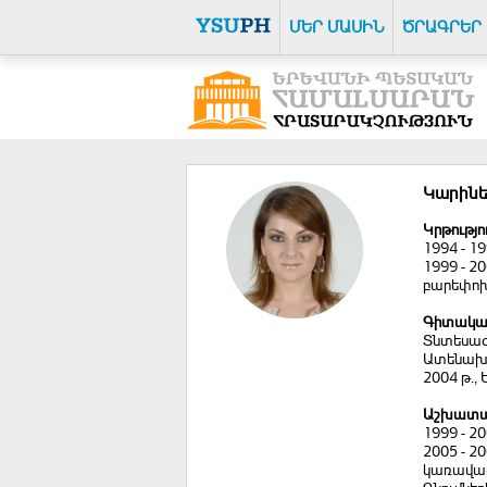
ՄԵՐ ՄԱՍԻՆ
ԾՐԱԳՐԵՐ
Կարինե
Կրթությո
1994 - 
1999 - 
բարեփոխ
Գիտակա
Տնտեսագ
Ատենախո
2004 թ.
Աշխատա
1999 - 2
2005 - 
կառավար