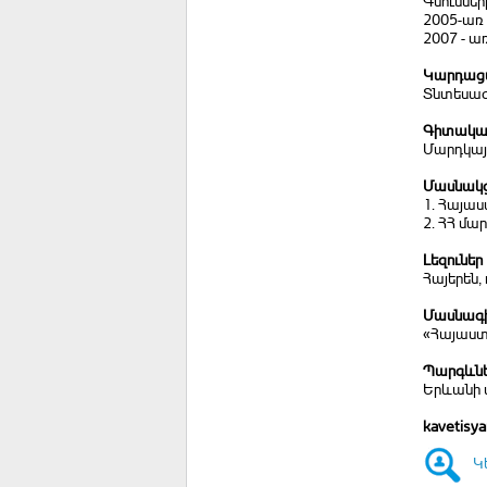
Գնումներ
2005-առ
2007 - 
Կարդացվ
Տնտեսագ
Գիտական
Մարդկայ
Մասնակց
1. Հայա
2. ՀՀ մա
Լեզուներ
Հայերեն, 
Մասնագի
«Հայաստ
Պարգևն
Երևանի
kavetisy
Կ