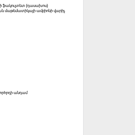
դի ֆակուլտետ (դասախոս)
ան մաթեմատիկայի ամբիոնի վարիչ
որհրդի անդամ