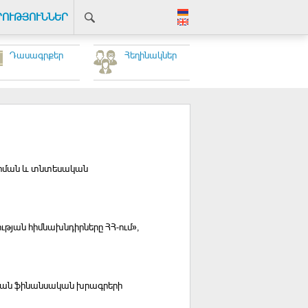
ՐՈՒԹՅՈՒՆՆԵՐ
Դասագրքեր
Հեղինակներ
վարման և տնտեսական
յան հիմնախնդիրները ՀՀ-ում»,
նյան ֆինանսական խրագրերի