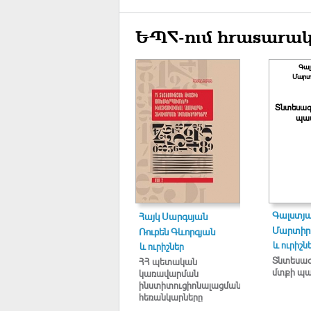
ԵՊՀ-ում հրատարակ
Գալ
Մարտի
Տնտեսագ
պատ
Գալստյա
Հայկ Սարգսյան
Մարտիրո
Ռուբեն Գևորգյան
և ուրիշն
և ուրիշներ
Տնտեսա
ՀՀ պետական
մտքի պա
կառավարման
ինստիտուցիոնալացման
հեռանկարները
տնտեսության