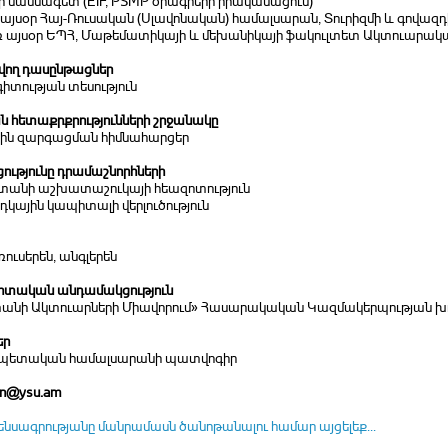
ի մասնագետ (EIF, PSMP ծրագրերի իրականացում)
 այսօր Հայ-Ռուսական (Սլավոնական) համալսարան, Տուրիզմի և գովազ
առ այսօր ԵՊՀ, Մաթեմատիկայի և մեխանիկայի ֆակուլտետ Ակտուարակ
ող դասընթացներ
իտության տեսություն
 հետաքրքրությունների շրջանակը
ին զարգացման հիմնահարցեր
ությունը դրամաշնորհների
ստանի աշխատաշուկայի հեազոտություն
րդկային կապիտալի վերլուծություն
ռուսերեն, անգլերեն
տական անդամակցություն
անի Ակտուարների Միավորում» Հասարակական Կազմակերպության խ
եր
 պետական համալսարանի պատվոգիր
an@ysu.am
ենսագրությանը մանրամասն ծանոթանալու համար այցելեք...