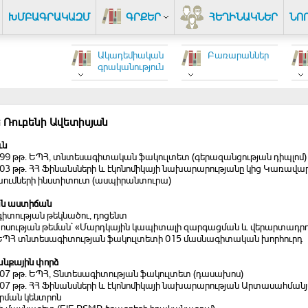
ԽՄԲԱԳՐԱԿԱԶՄ
ԳՐՔԵՐ
ՀԵՂԻՆԱԿՆԵՐ
ՆՈ
Ակադեմիական
Բառարաններ
գրականություն
 Ռուբենի Ավետիսյան
ւն
1999 թթ. ԵՊՀ, տնտեսագիտական ֆակուլտետ (գերազանցության դիպլոմ)
2003 թթ. ՀՀ Ֆինանսների և էկոնոմիկայի նախարարությանը կից Կառա
ումների ինստիտուտ (ասպիրանտուրա)
ն աստիճան
իտության թեկնածու, դոցենտ
սության թեման` «Մարդկային կապիտալի զարգացման և վերարտադրութ
, ԵՊՀ տնտեսագիտության ֆակուլտետի 015 մասնագիտական խորհուրդ
նքային փորձ
007 թթ. ԵՊՀ, Տնտեսագիտության ֆակուլտետ (դասախոս)
2007 թթ. ՀՀ Ֆինանսների և էկոնոմիկայի նախարարության Արտասահմա
ման կենտրոն